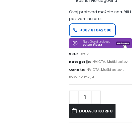
Bosnu i Hercegovinu
Ovaj proizvod možete naručiti i
pozivom na broj:
+387 61 042 588
SKU:
19292
Kategorije:
INVICTA
,
Muški satovi
Oznake:
INVICTA
,
Muški satovi
,
nova kolekcija
DODAJ U KORPU