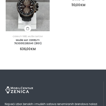
110,00
KM
CERRUTI 1881
,
MUŠKI SATOVI
Muški sat CERRUTI
7630010265941 (8101)
636,00
KM
Najveći izbor ženskih i muških satova renomiranih brendova nalazi