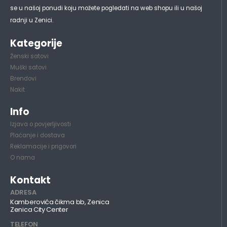
se u našoj ponudi koju možete pogledati na web shopu ili u našoj
radnji u Zenici.
Kategorije
Ženski satovi
Muški satovi
Brendovi
Nakit
Info
Izjava o povjerljivosti
Plaćanje i dostava
Reklamacije i prigovori
O nama
Kontakt
ADRESA
Kamberovića čikma bb, Zenica
Zenica City Center
TELEFON