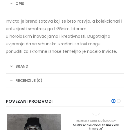
OPIS
Invicta je brend satova koji se brzo razvija, a kolekcionari i
entuzijasti smatraju ga tržišnim liderom
u horološkim inovacijama i kreativnosti. Dugotrajno
uvjerenje da se vrhunsko izrađeni satovi mogu
ponuditi za skromne iznose temeljno je načelo Invicte.
BRAND
RECENZIJE (0)
POVEZANI PROIZVODI
MICHAEL FELLINI
,
MUŠKI SATOVI
Muški sat Michael Fellini 2236
(11382-3)