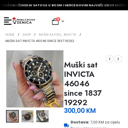
 MUŠKIH I ŽENSKIH SATOVA U BOSNI I HERCEGOVINI NAJVEĆI IZBOR MUŠKIH 
0
HOME
SHOP
MUŠKI SATOVI
,
INVICTA
MUŠKI SAT INVICTA 46046 SINCE 1837 19292
Muški sat
INVICTA
46046
since 1837
19292
300,00
KM
Dostava:
7,00 KM za cijelu