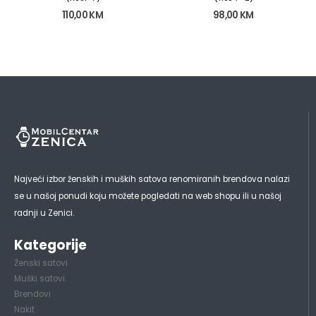
110,00
KM
98,00
KM
Najveći izbor ženskih i muških satova renomiranih brendova nalazi
se u našoj ponudi koju možete pogledati na web shopu ili u našoj
radnji u Zenici.
Kategorije
Ženski satovi
Muški satovi
Brendovi
Nakit