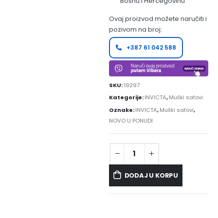
Bosnu i Hercegovinu
Ovaj proizvod možete naručiti i
pozivom na broj:
+387 61 042 588
SKU:
19297
Kategorije:
INVICTA
,
Muški satovi
Oznake:
INVICTA
,
Muški satovi
,
NOVO U PONUDI
DODAJ U KORPU