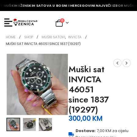
R MUŠKIH I ŽENSKIH SATOVA U BOSNI I HERCEGOVINI NAJVEĆI IZBOR MUŠKIH
0
HOME
SHOP
MUŠKI SATOVI
,
INVICTA
MUŠKI SAT INVICTA 46051 SINCE 1837 (19297)
Muški sat
INVICTA
46051
since 1837
(19297)
300,00
KM
Dostava:
7,00 KM za cijelu