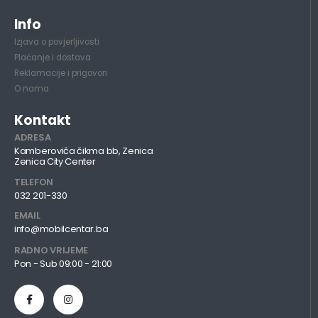
Info
Izjava o povjerljivosti
Plaćanje i dostava
Reklamacije i prigovori
O nama
Kontakt
ADRESA
Kamberovića čikma bb, Zenica
Zenica City Center
TELEFON
032 201-330
EMAIL
info@mobilcentar.ba
RADNO VRIJEME
Pon - Sub 09:00 - 21:00