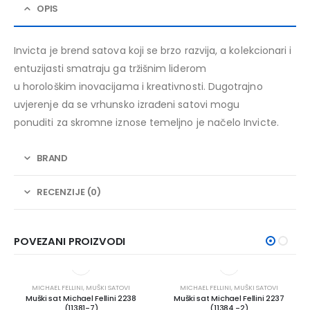
OPIS
Invicta je brend satova koji se brzo razvija, a kolekcionari i
entuzijasti smatraju ga tržišnim liderom
u horološkim inovacijama i kreativnosti. Dugotrajno
uvjerenje da se vrhunsko izrađeni satovi mogu
ponuditi za skromne iznose temeljno je načelo Invicte.
BRAND
RECENZIJE (0)
POVEZANI PROIZVODI
MICHAEL FELLINI
,
MUŠKI SATOVI
MICHAEL FELLINI
,
MUŠKI SATOVI
Muški sat Michael Fellini 2238
Muški sat Michael Fellini 2237
(11381-7)
(11384 -2)