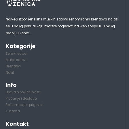
Najveći izbor ženskih i muških satova renomiranih brendova nalazi
se u našoj ponudi koju možete pogledati na web shopu ili u našoj
radnji u Zenici.
Kategorije
Ženski satovi
Muški satovi
Brendovi
Nakit
Info
Izjava o povjerljivosti
Plaćanje i dostava
Reklamacije i prigovori
O nama
Kontakt