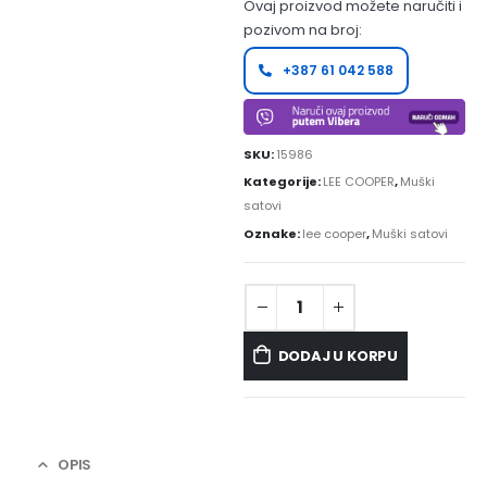
Ovaj proizvod možete naručiti i
pozivom na broj:
+387 61 042 588
SKU:
15986
Kategorije:
LEE COOPER
,
Muški
satovi
Oznake:
lee cooper
,
Muški satovi
DODAJ U KORPU
OPIS