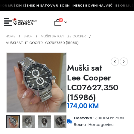
BOR MUŠKIH I ŽENSKIH SATOVA U BOSNI I HERCEGOVINI NAJVEĆI IZBOR MUŠK
0
HOME
SHOP
MUŠKI SATOVI
,
LEE COOPER
MUŠKI SAT LEE COOPER LC07627.350 (15986)
Muški sat
Lee Cooper
LC07627.350
(15986)
174,00
KM
Dostava:
7,00 KM za cijelu
Bosnu i Hercegovinu