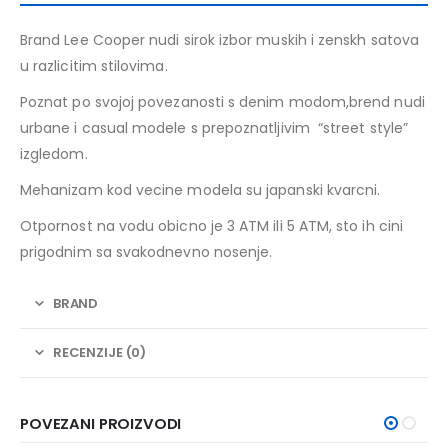
Brand Lee Cooper nudi sirok izbor muskih i zenskh satova
u razlicitim stilovima.
Poznat po svojoj povezanosti s denim modom,brend nudi
urbane i casual modele s prepoznatljivim “street style”
izgledom.
Mehanizam kod vecine modela su japanski kvarcni.
Otpornost na vodu obicno je 3 ATM ili 5 ATM, sto ih cini
prigodnim sa svakodnevno nosenje.
BRAND
RECENZIJE (0)
POVEZANI PROIZVODI