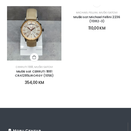
MICHAEL FELLINI
,
MUŠKI SATOVI
Muški sat Michael Fellini 2236
(11382-3)
110,00
KM
CERRUTI 1881
,
MUŠKI SATOVI
Muški sat CERRUTI 1881
CRA1285URO4GY (1056)
354,00
KM