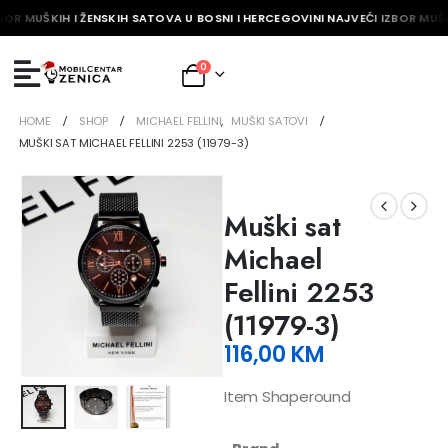
BOR MUŠKIH I ŽENSKIH SATOVA U BOSNI I HERCEGOVINI NAJVEĆI IZBOR MUŠK
0
HOME
SHOP
MICHAEL FELLINI
,
MUŠKI SATOVI
MUŠKI SAT MICHAEL FELLINI 2253 (11979-3)
Muški sat
Michael
Fellini 2253
(11979-3)
116,00
KM
Item Shaperound