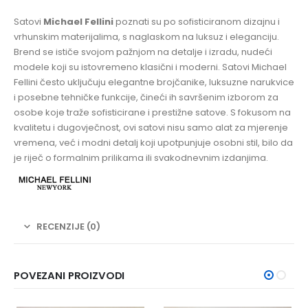
Satovi
Michael Fellini
poznati su po sofisticiranom dizajnu i
vrhunskim materijalima, s naglaskom na luksuz i eleganciju.
Brend se ističe svojom pažnjom na detalje i izradu, nudeći
modele koji su istovremeno klasični i moderni. Satovi Michael
Fellini često uključuju elegantne brojčanike, luksuzne narukvice
i posebne tehničke funkcije, čineći ih savršenim izborom za
osobe koje traže sofisticirane i prestižne satove. S fokusom na
kvalitetu i dugovječnost, ovi satovi nisu samo alat za mjerenje
vremena, već i modni detalj koji upotpunjuje osobni stil, bilo da
je riječ o formalnim prilikama ili svakodnevnim izdanjima.
RECENZIJE (0)
POVEZANI PROIZVODI