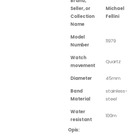
Brand,
Seller, or
Michael
Collection
Fellini
Name
Model
11979
Number
Watch
Quartz
movement
Diameter
45mm
Band
stainless-
Material
steel
Water
100m
resistant
Opis: