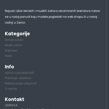
Najveći izbor ženskih i muških satova renomiranih brendova nalazi
se u našoj ponudi koju možete pogledati na web shopu ili u našoj
radnji u Zenici.
Kategorije
Ženski satovi
Muški satovi
Brendovi
Nakit
Info
Izjava o povjerljivosti
Plaćanje i dostava
Reklamacije i prigovori
O nama
Kontakt
ADRESA