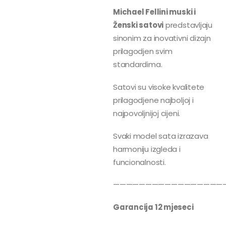
Michael Fellini muski i
Ženski satovi
predstavljaju
sinonim za inovativni dizajn
prilagodjen svim
standardima.
Satovi su visoke kvalitete
prilagodjene najboljoj i
najpovoljnijoj cijeni.
Svaki model sata izrazava
harmoniju izgleda i
funcionalnosti.
—————————————————
Garancija 12 mjeseci