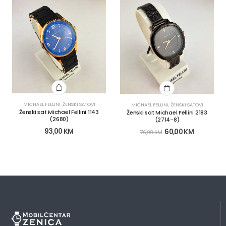
MICHAEL FELLINI
,
ŽENSKI SATOVI
MICHAEL FELLINI
,
ŽENSKI SATOVI
Ženski sat Michael Fellini 1143
Ženski sat Michael Fellini 2183
(2680)
(2714-8)
93,00
KM
60,00
KM
76,00
KM