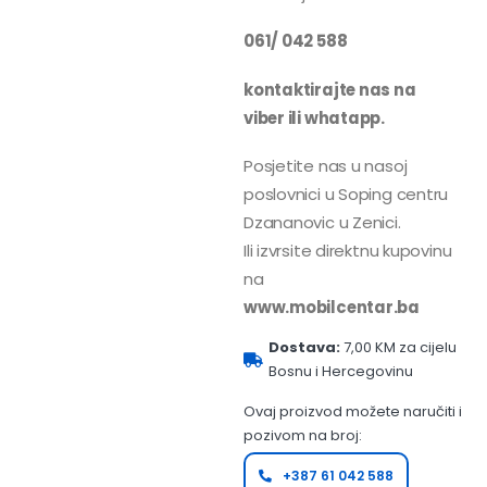
061/ 042 588
kontaktirajte nas na
viber ili whatapp.
Posjetite nas u nasoj
poslovnici u Soping centru
Dzananovic u Zenici.
Ili izvrsite direktnu kupovinu
na
www.mobilcentar.ba
Dostava:
7,00 KM za cijelu
Bosnu i Hercegovinu
Ovaj proizvod možete naručiti i
pozivom na broj:
+387 61 042 588