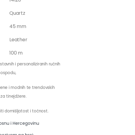
Quartz
45 mm
Leather
100 m
tavnih i personaliziranih ručnih
gospodu,
 žene i modnih te trendovskih
za tinejdžere.
ti domišljatost i točnost.
Bosnu i Hercegovinu