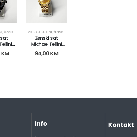
NI
,
ŽENSKI SATOVI
MICHAEL FELLINI
,
ŽENSKI SATOVI
 sat
Ženski sat
ellini
Michael Fellini
035-4)
2222 (3012)
0
KM
94,00
KM
Info
Kontakt