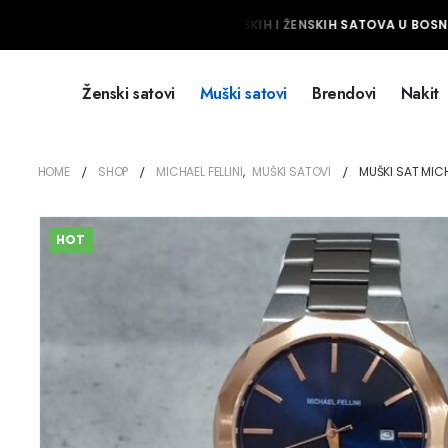
NAJVEĆI IZBOR MUŠKIH I ŽENSKIH SATOVA U BOSNI 
Ženski satovi
Muški satovi
Brendovi
Nakit
HOME
SHOP
MICHAEL FELLINI
,
MUŠKI SATOVI
MUŠKI SAT MICHA
HOT