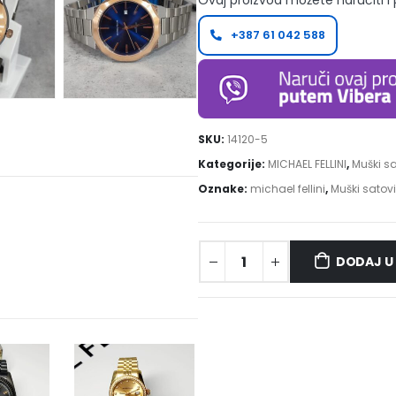
Ovaj proizvod možete naručiti i
+387 61 042 588
SKU:
14120-5
Kategorije:
MICHAEL FELLINI
,
Muški sa
Oznake:
michael fellini
,
Muški satovi
DODAJ U