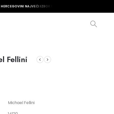
 HERCEGOVINI NAJVEĆI IZBOR MUŠKIH I ŽENSKIH SATOVA U BOSNI I H
l Fellini
Michael Fellini
14120