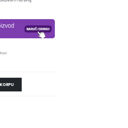
 pozivom na broj:
tovi
 KORPU