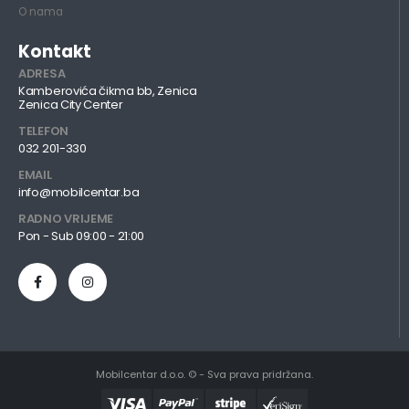
O nama
Kontakt
ADRESA
Kamberovića čikma bb, Zenica
Zenica City Center
TELEFON
032 201-330
EMAIL
info@mobilcentar.ba
RADNO VRIJEME
Pon - Sub 09:00 - 21:00
Mobilcentar d.o.o. © - Sva prava pridržana.