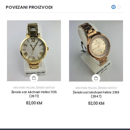
POVEZANI PROIZVODI
MICHAEL FELLINI
,
ŽENSKI SATOVI
MICHAEL FELLINI
,
ŽENSKI SATOVI
Ženski sat Michael Fellini 1135
Ženski sat Michael Fellini 2199
(2671)
(2847)
82,00
KM
92,00
KM