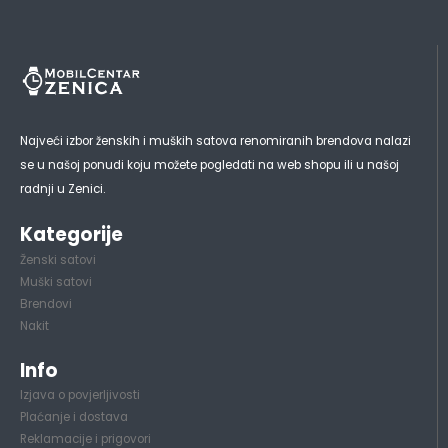
Najveći izbor ženskih i muških satova renomiranih brendova nalazi
se u našoj ponudi koju možete pogledati na web shopu ili u našoj
radnji u Zenici.
Kategorije
Ženski satovi
Muški satovi
Brendovi
Nakit
Info
Izjava o povjerljivosti
Plaćanje i dostava
Reklamacije i prigovori