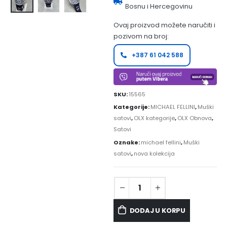
Bosnu i Hercegovinu
Ovaj proizvod možete naručiti i
pozivom na broj:
+387 61 042 588
SKU:
15565
Kategorije:
MICHAEL FELLINI
,
Muški
satovi
,
OLX kategorije
,
OLX Obnova
,
Satovi
Oznake:
michael fellini
,
Muški
satovi
,
nova kolekcija
DODAJ U KORPU