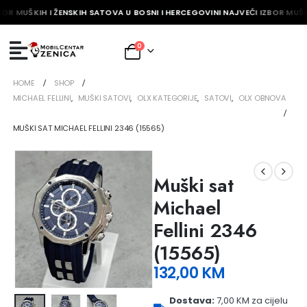
BOR MUŠKIH I ŽENSKIH SATOVA U BOSNI I HERCEGOVINI NAJVEĆI IZBOR MUŠK
0
HOME
SHOP
MICHAEL FELLINI
,
MUŠKI SATOVI
,
OLX KATEGORIJE
,
SATOVI
,
OLX OBNOVA
MUŠKI SAT MICHAEL FELLINI 2346 (15565)
Muški sat
Michael
Fellini 2346
(15565)
132,00
KM
Dostava:
7,00 KM za cijelu