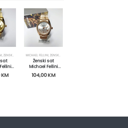
NI
,
ŽENSKI SATOVI
MICHAEL FELLINI
,
ŽENSKI SATOVI
 sat
Ženski sat
ellini
Michael Fellini
035-5)
2221 (3035-7)
0
KM
104,00
KM