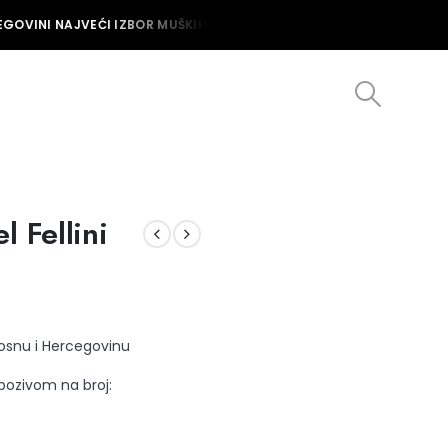
GOVINI NAJVEĆI IZBOR MUŠKIH I ŽENSKIH SATOVA U BOSNI I HERCEGO
l Fellini
Bosnu i Hercegovinu
 pozivom na broj: