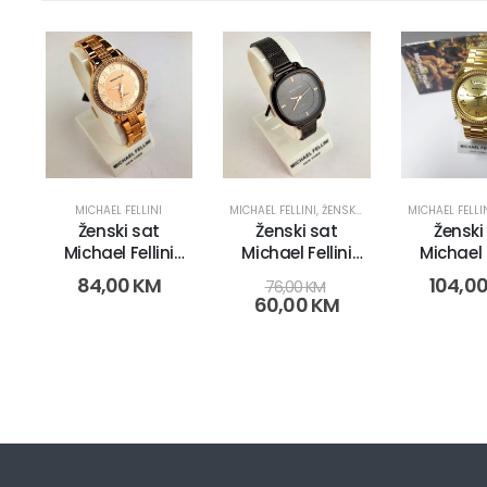
MICHAEL FELLINI
MICHAEL FELLINI
,
ŽENSKI SATOVI
MICHAEL FELLI
Ženski sat
Ženski sat
Ženski
Michael Fellini
Michael Fellini
Michael F
2204 (2706-3)
2183 (2714-8)
2221 (3
84,00
KM
104,0
76,00
KM
60,00
KM