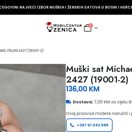
EGOVINI NAJVEĆI IZBOR MUŠKIH I ŽENSKIH SATOVA U BOSNI I HERCE
0
EL FELLINI 2427 (19001-2)
Muški sat Michae
2427 (19001-2)
136,00
KM
Dostava:
7,00 KM za cijelu 
Ovaj proizvod možete naručiti i
+387 61 042 588