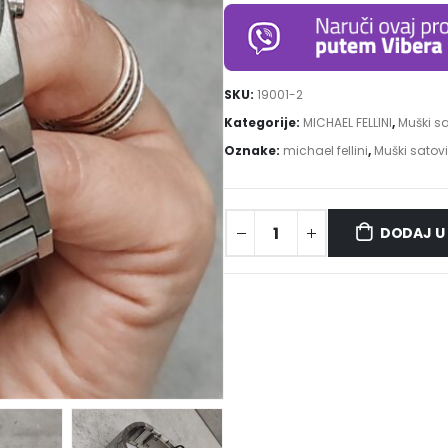
SKU:
19001-2
Kategorije:
MICHAEL FELLINI
,
Muški sa
Oznake:
michael fellini
,
Muški satovi
DODAJ U