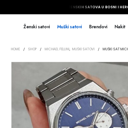
NAJVEĆI IZBOR MUŠKIH I ŽENSKIH SATOVA U BOSNI I HERC
Ženski satovi
Muški satovi
Brendovi
Nakit
HOME
SHOP
MICHAEL FELLINI
,
MUŠKI SATOVI
MUŠKI SAT MICHA