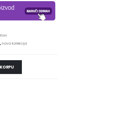
tovi
,
nova kolekcija
 KORPU