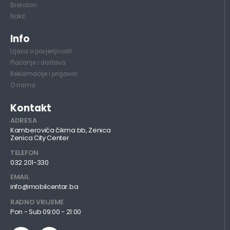
Brendovi
Nakit
Info
Izjava o povjerljivosti
Plaćanje i dostava
Reklamacije i prigovori
O nama
Kontakt
ADRESA
Kamberovića čikma bb, Zenica
Zenica City Center
TELEFON
032 201-330
EMAIL
info@mobilcentar.ba
RADNO VRIJEME
Pon - Sub 09:00 - 21:00