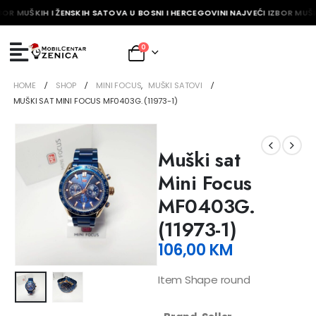
BOR MUŠKIH I ŽENSKIH SATOVA U BOSNI I HERCEGOVINI NAJVEĆI IZBOR MUŠK
0
HOME
SHOP
MINI FOCUS
,
MUŠKI SATOVI
MUŠKI SAT MINI FOCUS MF0403G. (11973-1)
Muški sat
Mini Focus
MF0403G.
(11973-1)
106,00
KM
Item Shape round