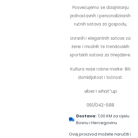
Posvećujemo se dizajniranju
jednostavnih i personaliziranih
ručnih satova za gospodu,
izvrsnih i elegantnih satova za
žene i modnih te trendovskih
sportskih satova za tinejdžere.
Kultura naše robne marke: Biti
domišljatost i točnost.
viber i what”up
061/042-588
Dostava:
7,00 KM za cijelu
Bosnu i Hercegovinu
Ovaj proizvod možete naručiti i