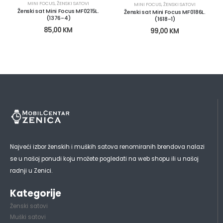
MINI FOCUS
,
ŽENSKI SATOVI
MINI FOCUS
,
ŽENSKI SATOVI
Ženski sat Mini Focus MF0215L.
Ženski sat Mini Focus MF0186L.
(1376-4)
(1618-1)
85,00
KM
99,00
KM
Najveći izbor ženskih i muških satova renomiranih brendova nalazi
se u našoj ponudi koju možete pogledati na web shopu ili u našoj
radnji u Zenici.
Kategorije
Ženski satovi
Muški satovi