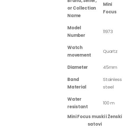
Brand, Seller,
Mini
or Collection
Focus
Name
Model
11973
Number
Watch
Quartz
movement
Diameter
45mm
Band
Stainless
Material
steel
Water
100 m
resistant
Mini Focus muski i Ženski
satovi