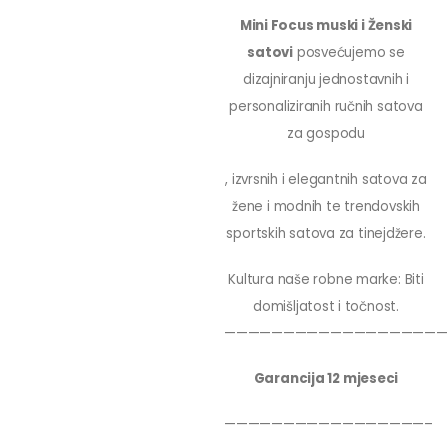
Mini Focus muski i Ženski
satovi
posvećujemo se
dizajniranju jednostavnih i
personaliziranih ručnih satova
za gospodu
, izvrsnih i elegantnih satova za
žene i modnih te trendovskih
sportskih satova za tinejdžere.
Kultura naše robne marke: Biti
domišljatost i točnost.
———————————————————
Garancija 12 mjeseci
—————————————————–