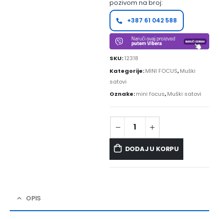
pozivom na broj:
+387 61 042 588
SKU:
12318
Kategorije:
MINI FOCUS
,
Muški
satovi
Oznake:
mini focus
,
Muški satovi
DODAJ U KORPU
OPIS