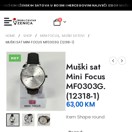
R MUŠKIH I ŽENSKIH SATOVA U BOSNI I HERCEGOVINI NAJVEĆI IZBOR MUŠKIH
0
HOME
SHOP
MINI FOCUS
,
MUŠKI SATOVI
MUŠKI SAT MINI FOCUS MF0303G. (12318-1)
HOT
Muški sat
Mini Focus
MF0303G.
(12318-1)
63,00
KM
Item Shape round