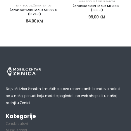
MINI FOCUS
,
ŽENSKI SATOVI
Ženski sat Mini Focus MF0186L.
MINI FOCUS
,
ŽENSKI SATOVI
(1618-1)
Ženski sat Mini Focus MF0224L.
(1372-1)
99,00
KM
84,00
KM
Najveći izbor ženskih i muških satova renomiranih brendova nalazi
se u našoj ponudi koju možete pogledati na web shopu ili u našoj
radnji u Zenici.
Kategorije
Ženski satovi
Muški satovi