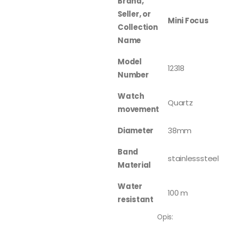
Brand,
Seller, or
Mini Focus
Collection
Name
Model
12318
Number
Watch
Quartz
movement
Diameter
38mm
Band
stainlesssteel
Material
Water
100 m
resistant
Opis: