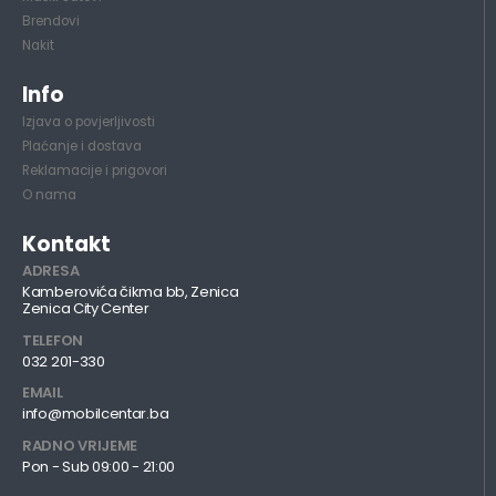
Brendovi
Nakit
Info
Izjava o povjerljivosti
Plaćanje i dostava
Reklamacije i prigovori
O nama
Kontakt
ADRESA
Kamberovića čikma bb, Zenica
Zenica City Center
TELEFON
032 201-330
EMAIL
info@mobilcentar.ba
RADNO VRIJEME
Pon - Sub 09:00 - 21:00