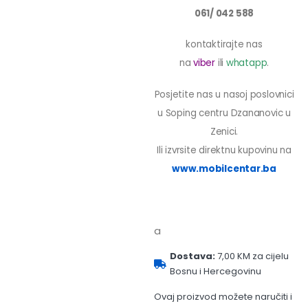
061/ 042 588
kontaktirajte nas
na
viber
ili
whatapp
.
Posjetite nas u nasoj poslovnici
u Soping centru Dzananovic u
Zenici.
Ili izvrsite direktnu kupovinu na
www.mobilcentar.ba
a
Dostava:
7,00 KM za cijelu
Bosnu i Hercegovinu
Ovaj proizvod možete naručiti i