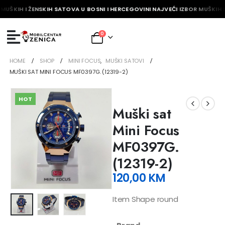
MUŠKIH I ŽENSKIH SATOVA U BOSNI I HERCEGOVINI NAJVEĆI IZBOR MUŠKIH I
0
HOME
SHOP
MINI FOCUS
,
MUŠKI SATOVI
MUŠKI SAT MINI FOCUS MF0397G. (12319-2)
HOT
Muški sat
Mini Focus
MF0397G.
(12319-2)
120,00
KM
Item Shape round