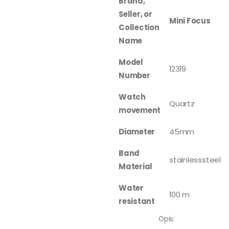
Brand,
Seller, or
Mini Focus
Collection
Name
Model
12319
Number
Watch
Quartz
movement
Diameter
45mm
Band
stainlesssteel
Material
Water
100 m
resistant
Opis: