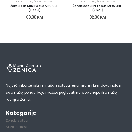
MINI FOCUS
,
ŽENSKI SATOVI
MINI FOCUS
,
ŽENSKI SATOVI
Ženski sat Mini Focus MF0160L.
Ženski sat Mini Focus MF0234L.
(1177-1)
(2623)
68,00
KM
82,00
KM
Najveći izbor ženskih i muških satova renomiranih brendova nalazi
se u našoj ponudi koju možete pogledati na web shopu ili u našoj
radnji u Zenici.
Kategorije
Ženski satovi
Muški satovi