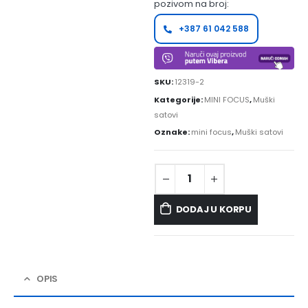
pozivom na broj:
+387 61 042 588
SKU:
12319-2
Kategorije:
MINI FOCUS
,
Muški
satovi
Oznake:
mini focus
,
Muški satovi
DODAJ U KORPU
OPIS