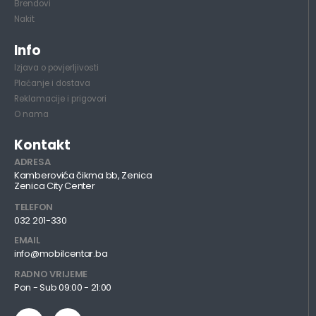
Brendovi
Nakit
Info
Izjava o povjerljivosti
Plaćanje i dostava
Reklamacije i prigovori
O nama
Kontakt
ADRESA
Kamberovića čikma bb, Zenica
Zenica City Center
TELEFON
032 201-330
EMAIL
info@mobilcentar.ba
RADNO VRIJEME
Pon - Sub 09:00 - 21:00