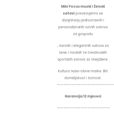
Mini Focus muski i Ženski
satovi
posvećujemo se
dizajniranju jednostavnih i
personaliziranih ručnih satova
za gospodu
, izvrsnih i elegantnih satova za
žene i modnih te trendovskih
sportskih satova za tinejdžere.
Kultura naše robne marke: Biti
domišljatost i točnost.
———————————————————
Garancija 12 mjeseci
—————————————————–