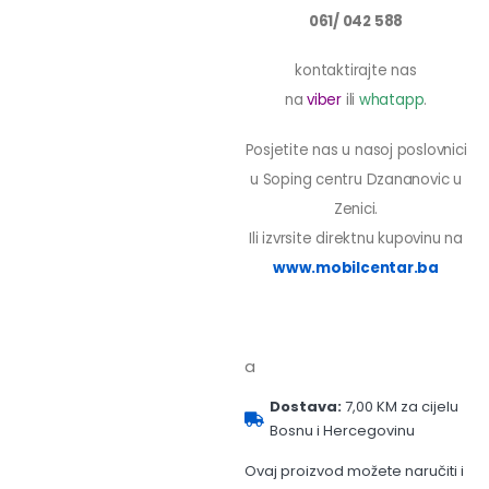
061/ 042 588
kontaktirajte nas
na
viber
ili
whatapp
.
Posjetite nas u nasoj poslovnici
u Soping centru Dzananovic u
Zenici.
Ili izvrsite direktnu kupovinu na
www.mobilcentar.ba
a
Dostava:
7,00 KM za cijelu
Bosnu i Hercegovinu
Ovaj proizvod možete naručiti i