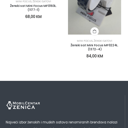
MINI FOCUS
,
ŽENSKI SATOVI
Ženski sat Mini Focus MF0160L.
(1177-1)
68,00
KM
MINI FOCUS
,
ŽENSKI SATOVI
Ženski sat Mini Focus MF0224L.
(1372-4)
84,00
KM
Najveći izbor ženskih i muških satova renomiranih brendova nalazi