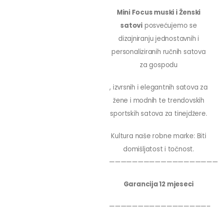
Mini Focus muski i Ženski
satovi
posvećujemo se
dizajniranju jednostavnih i
personaliziranih ručnih satova
za gospodu
, izvrsnih i elegantnih satova za
žene i modnih te trendovskih
sportskih satova za tinejdžere.
Kultura naše robne marke: Biti
domišljatost i točnost.
———————————————————
Garancija 12 mjeseci
—————————————————–