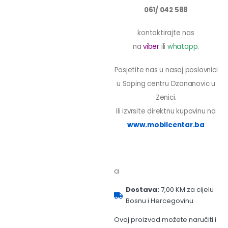
061/ 042 588
kontaktirajte nas
na
viber
ili
whatapp
.
Posjetite nas u nasoj poslovnici
u Soping centru Dzananovic u
Zenici.
Ili izvrsite direktnu kupovinu na
www.mobilcentar.ba
a
Dostava:
7,00 KM za cijelu
Bosnu i Hercegovinu
Ovaj proizvod možete naručiti i