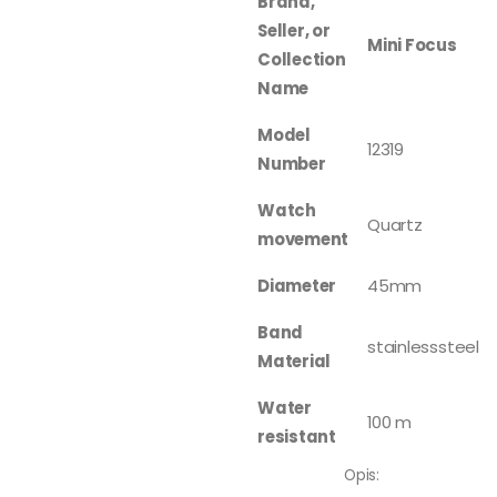
Brand,
Seller, or
Mini Focus
Collection
Name
Model
12319
Number
Watch
Quartz
movement
Diameter
45mm
Band
stainlesssteel
Material
Water
100 m
resistant
Opis: