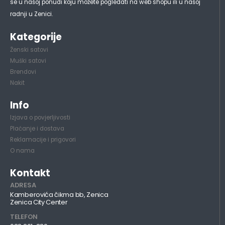
se u našoj ponudi koju možete pogledati na web shopu ili u našoj
radnji u Zenici.
Kategorije
Ženski satovi
Muški satovi
Brendovi
Nakit
Info
Izjava o povjerljivosti
Plaćanje i dostava
Reklamacije i prigovori
O nama
Kontakt
ADRESA
Kamberovića čikma bb, Zenica
Zenica City Center
TELEFON