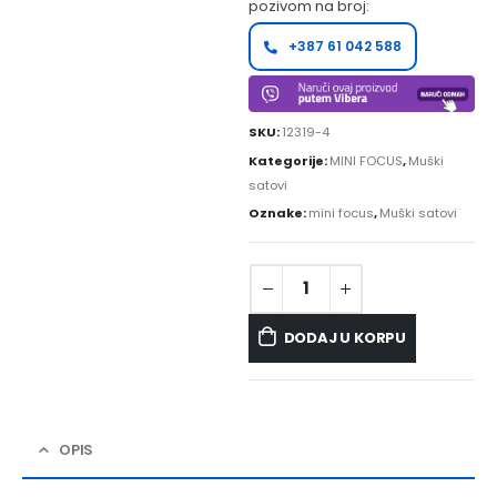
pozivom na broj:
+387 61 042 588
SKU:
12319-4
Kategorije:
MINI FOCUS
,
Muški
satovi
Oznake:
mini focus
,
Muški satovi
DODAJ U KORPU
OPIS