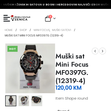
R MUŠKIH I ŽENSKIH SATOVA U BOSNI I HERCEGOVINI NAJVEĆI IZBOR MUŠKIH
0
HOME
SHOP
MINI FOCUS
,
MUŠKI SATOVI
MUŠKI SAT MINI FOCUS MF0397G. (12319-4)
HOT
Muški sat
Mini Focus
MF0397G.
(12319-4)
120,00
KM
Item Shape round