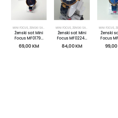
MINI FOCUS
,
ŽENSKI SATOVI
MINI FOCUS
,
ŽENSKI SATOVI
MINI FOCUS
,
ŽE
Ženski sat Mini
Ženski sat Mini
Ženski sa
Focus MF0179L.
Focus MF0224L.
Focus MF
(1178-3)
(1372-4)
(1618
69,00
KM
84,00
KM
99,0