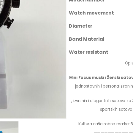
Watch movement
Diameter
Band Material
Water resistant
Opis
Mini Focus muski i Ženski satov
jednostavnih i personaliziran
, izvrsnih i elegantnih satova z
sportskih satova 
Kultura naše robne marke: Bi
———————————