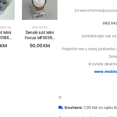
Za vise informacija pozov
061/ 04
NSKI SATOVI
MINI FOCUS
t Mini
Ženski sat Mini
kontaktirajte nas n
0186L.
Focus MF0036L.
-2)
(9202)
0
KM
50,00
KM
Posjetite nas u nasoj poslovnici
Zenic
Ili izvrsite direk
www.mobilc
a
Dostava:
7,00 KM za cijelu 