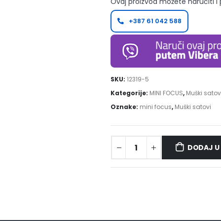
Ovaj proizvod možete naručiti i
+387 61 042 588
SKU:
12319-5
Kategorije:
MINI FOCUS
,
Muški satov
Oznake:
mini focus
,
Muški satovi
DODAJ U