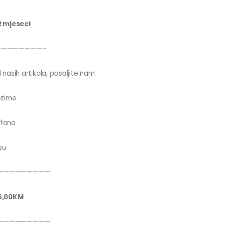
2 mjeseci
————————–
 nasih artikala, posaljite nam:
ezime
efona
su
—————————
6,00KM
—————————