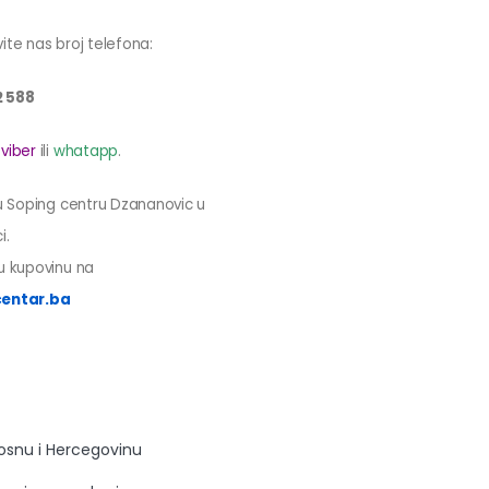
ite nas broj telefona:
2 588
a
viber
ili
whatapp
.
 u Soping centru Dzananovic u
i.
tnu kupovinu na
entar.ba
Bosnu i Hercegovinu