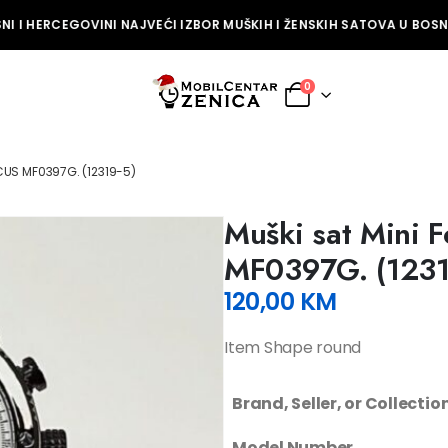
I I HERCEGOVINI NAJVEĆI IZBOR MUŠKIH I ŽENSKIH SATOVA U BOSNI 
0
CUS MF0397G. (12319-5)
Muški sat Mini 
MF0397G. (1231
120,00
KM
Item Shape round
Brand, Seller, or Collecti
Model Number