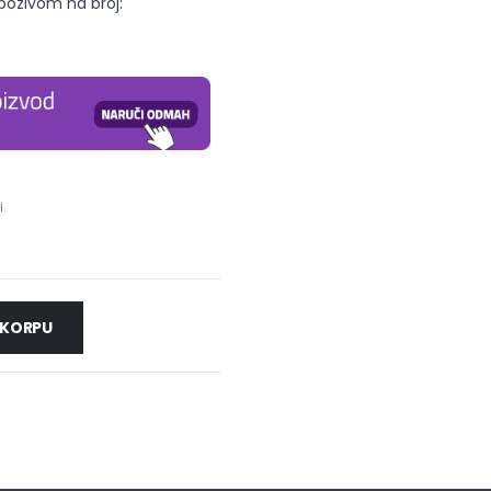
 pozivom na broj:
i
 KORPU