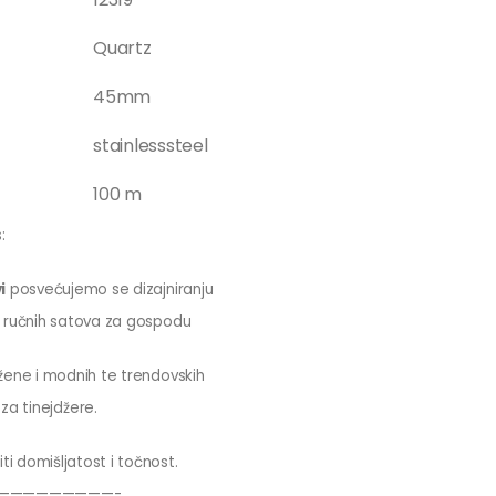
Quartz
45mm
stainlesssteel
100 m
:
i
posvećujemo se dizajniranju
ih ručnih satova za gospodu
a žene i modnih te trendovskih
za tinejdžere.
ti domišljatost i točnost.
—————————-