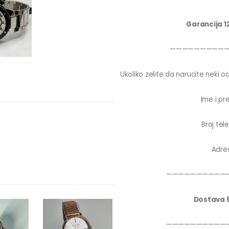
Garancija 1
—————————
Ukoliko zelite da narucite neki od
Ime i pr
Broj tel
Adre
——————————
Dostava 
——————————