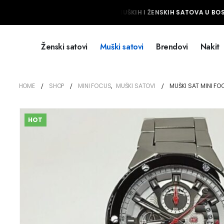
NAJVEĆI IZBOR MUŠKIH I ŽENSKIH SATOVA U BOSN
Ženski satovi
Muški satovi
Brendovi
Nakit
HOME
SHOP
MINI FOCUS
,
MUŠKI SATOVI
MUŠKI SAT MINI FO
HOT