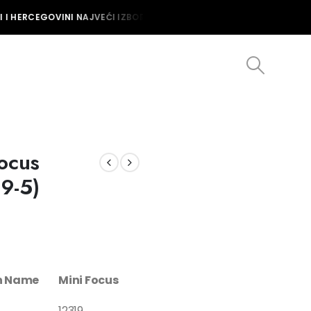
I HERCEGOVINI NAJVEĆI IZBOR MUŠKIH I ŽENSKIH SATOVA U BOSNI I
Focus
9-5)
on Name
Mini Focus
12319