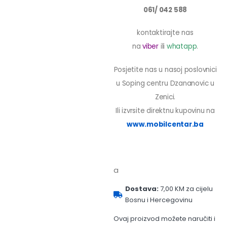
061/ 042 588
kontaktirajte nas
na
viber
ili
whatapp
.
Posjetite nas u nasoj poslovnici
u Soping centru Dzananovic u
Zenici.
Ili izvrsite direktnu kupovinu na
www.mobilcentar.ba
a
Dostava:
7,00 KM za cijelu
Bosnu i Hercegovinu
Ovaj proizvod možete naručiti i