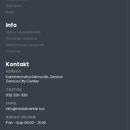
Brendovi
Nakit
Info
Izjava o povjerljivosti
Plaćanje i dostava
Reklamacije i prigovori
O nama
Kontakt
ADRESA
Kamberovića čikma bb, Zenica
Zenica City Center
TELEFON
032 201-330
EMAIL
info@mobilcentar.ba
RADNO VRIJEME
Pon - Sub 09:00 - 21:00