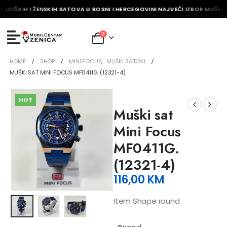
 MUŠKIH I ŽENSKIH SATOVA U BOSNI I HERCEGOVINI NAJVEĆI IZBOR MUŠKIH 
0
HOME
SHOP
MINI FOCUS
,
MUŠKI SATOVI
MUŠKI SAT MINI FOCUS MF0411G. (12321-4)
HOT
Muški sat
Mini Focus
MF0411G.
(12321-4)
116,00
KM
Item Shape round