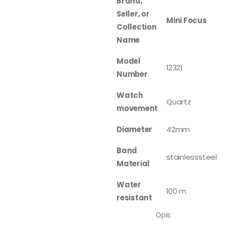
Brand,
Seller, or
Mini Focus
Collection
Name
Model
12321
Number
Watch
Quartz
movement
Diameter
42mm
Band
stainlesssteel
Material
Water
100 m
resistant
Opis: