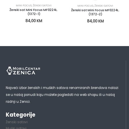
MINI FOCUS
,
ŽENSKI SATOVI
MINI FOCUS
,
ŽENSKI SATOVI
Ženski sat Mini Focus MF0224L.
Ženski sat Mini Focus MF0224L.
(1372-1)
(1372-2)
84,00
KM
84,00
KM
Najveći izbor ženskih i muških satova renomiranih brendova nalazi
se u našoj ponudi koju možete pogledati na web shopu ili u našoj
radnji u Zenici.
Kategorije
Ženski satovi
Muški satovi