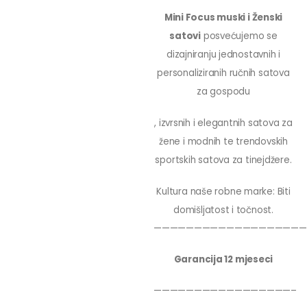
Mini Focus muski i Ženski
satovi
posvećujemo se
dizajniranju jednostavnih i
personaliziranih ručnih satova
za gospodu
, izvrsnih i elegantnih satova za
žene i modnih te trendovskih
sportskih satova za tinejdžere.
Kultura naše robne marke: Biti
domišljatost i točnost.
———————————————————
Garancija 12 mjeseci
—————————————————–