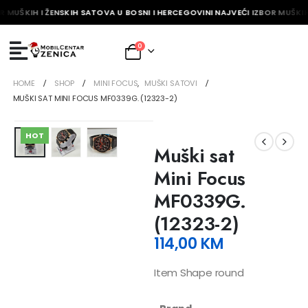
R MUŠKIH I ŽENSKIH SATOVA U BOSNI I HERCEGOVINI NAJVEĆI IZBOR MUŠKIH
0
HOME
SHOP
MINI FOCUS
,
MUŠKI SATOVI
MUŠKI SAT MINI FOCUS MF0339G. (12323-2)
HOT
Muški sat
Mini Focus
MF0339G.
(12323-2)
114,00
KM
Item Shape round