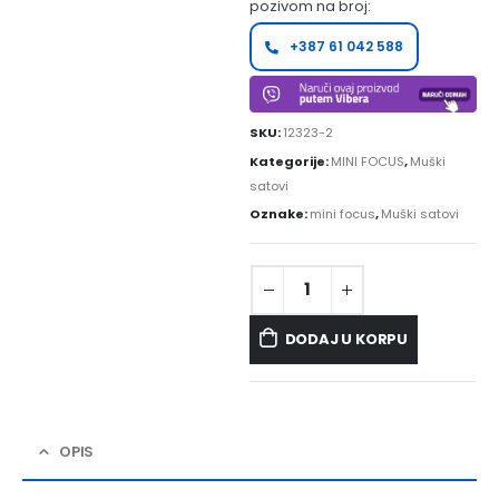
pozivom na broj:
+387 61 042 588
SKU:
12323-2
Kategorije:
MINI FOCUS
,
Muški
satovi
Oznake:
mini focus
,
Muški satovi
DODAJ U KORPU
OPIS