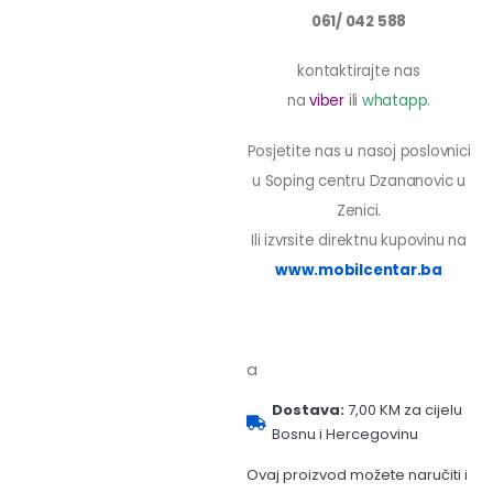
061/ 042 588
kontaktirajte nas
na
viber
ili
whatapp
.
Posjetite nas u nasoj poslovnici
u Soping centru Dzananovic u
Zenici.
Ili izvrsite direktnu kupovinu na
www.mobilcentar.ba
a
Dostava:
7,00 KM za cijelu
Bosnu i Hercegovinu
Ovaj proizvod možete naručiti i