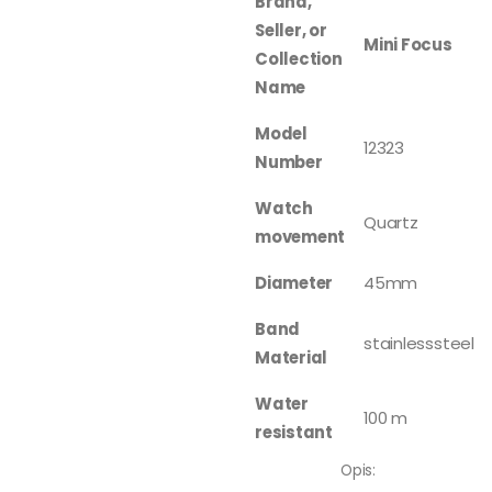
Brand,
Seller, or
Mini Focus
Collection
Name
Model
12323
Number
Watch
Quartz
movement
Diameter
45mm
Band
stainlesssteel
Material
Water
100 m
resistant
Opis: