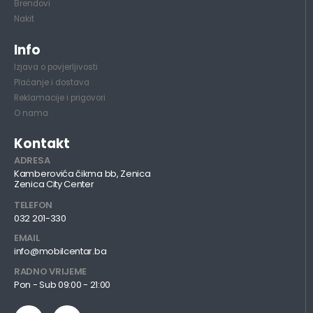
Brendovi
Nakit
Info
Izjava o povjerljivosti
Plaćanje i dostava
Reklamacije i prigovori
O nama
Kontakt
ADRESA
Kamberovića čikma bb, Zenica
Zenica City Center
TELEFON
032 201-330
EMAIL
info@mobilcentar.ba
RADNO VRIJEME
Pon - Sub 09:00 - 21:00