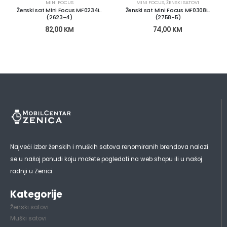
MINI FOCUS
MINI FOCUS
,
ŽENSKI SATOVI
Ženski sat Mini Focus MF0234L.
Ženski sat Mini Focus MF0308L.
(2623-4)
(2758-5)
82,00
KM
74,00
KM
Najveći izbor ženskih i muških satova renomiranih brendova nalazi
se u našoj ponudi koju možete pogledati na web shopu ili u našoj
radnji u Zenici.
Kategorije
Ženski satovi
Muški satovi