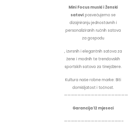
Mini Focus muski i Ženski
satovi
posvećujemo se
dizajniranju jednostavnih i
personaliziranih ručnih satova
za gospodu
, izvrsnih i elegantnih satova za
žene i modnih te trendovskih
sportskih satova za tinejdžere.
Kultura naše robne marke: Biti
domišljatost i točnost.
———————————————————
Garancija 12 mjeseci
—————————————————–