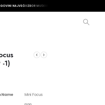
GOVINI NAJVEĆI IZBOR MUŠKIH I ŽENSKIH SATOVA U BOSNI I HERCEGO
Focus
-1)
on Name
Mini Focus
9199