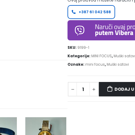
Ovaj proizvod možete naručiti i
+387 61 042 588
SKU:
9199-1
Kategorije:
MINI FOCUS
,
Muški satov
Oznake:
mini focus
,
Muški satovi
DODAJ U