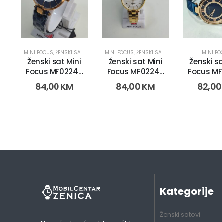
MINI FOCUS
,
ŽENSKI SATOVI
MINI FOCUS
,
ŽENSKI SATOVI
MINI F
Ženski sat Mini
Ženski sat Mini
Ženski sa
Focus MF0224L.
Focus MF0224L.
Focus MF
(1372-4)
(1372-2)
(2623
84,00
KM
84,00
KM
82,0
Kategorije
Ženski satovi