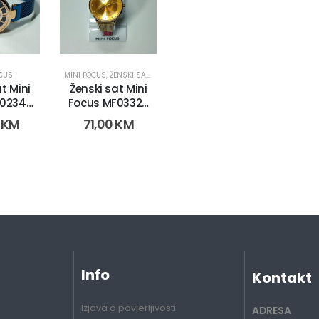
OCUS
MINI FOCUS
,
ŽENSKI SATOVI
t Mini
Ženski sat Mini
0234L.
Focus MF0332L.
-4)
(2753-3)
0
KM
71,00
KM
Info
Kontakt
Izjava o povjerljivosti
ADRESA