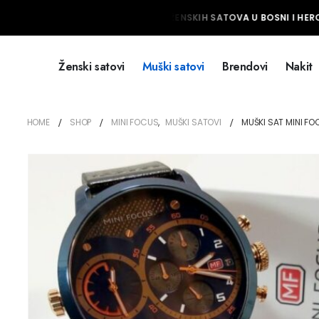
NAJVEĆI IZBOR MUŠKIH I ŽENSKIH SATOVA U BOSNI I HERC
Ženski satovi
Muški satovi
Brendovi
Nakit
HOME
SHOP
MINI FOCUS
,
MUŠKI SATOVI
MUŠKI SAT MINI FO