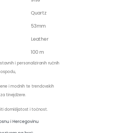
Quartz
53mm
Leather
100 m
tavnih i personaliziranih ručnih
gospodu,
 žene i modnih te trendovskih
za tinejdžere.
ti domišljatost i točnost.
Bosnu i Hercegovinu