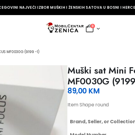
EGOVINI NAJVEĆI IZBOR MUŠKIH I ŽENSKIH SATOVA U BOSNI I HERCE
0
CUS MF0030G (9199 -1)
Muški sat Mini 
MF0030G (9199 
89,00
KM
Item Shape round
Brand, Seller, or Collecti
Model Number