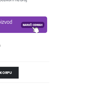
 pozivom na broj:
i
 KORPU