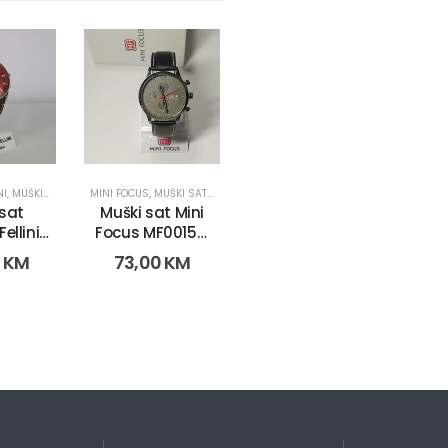
NI
,
MUŠKI SATOVI
MINI FOCUS
,
MUŠKI SATOVI
 sat
Muški sat Mini
ellini
Focus MF0015G
026-5)
(9186 -1)
0
KM
73,00
KM