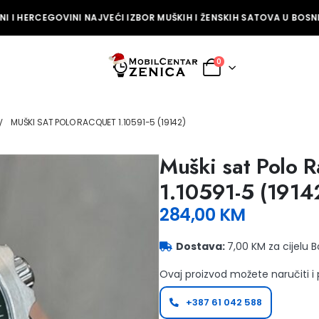
 I HERCEGOVINI NAJVEĆI IZBOR MUŠKIH I ŽENSKIH SATOVA U BOSNI 
0
MUŠKI SAT POLO RACQUET 1.10591-5 (19142)
Muški sat Polo 
1.10591-5 (1914
284,00
KM
Dostava:
7,00 KM za cijelu 
Ovaj proizvod možete naručiti i
+387 61 042 588