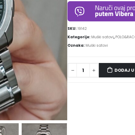
SKU:
19142
Kategorije:
Muški satovi
,
POLO&RAC
Oznaka:
Muški satovi
DODAJ U