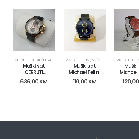
CERRUTI 1881
,
MUŠKI SATOVI
MICHAEL FELLINI
,
MUŠKI SATOVI
MICHAEL FELLI
Muški sat
Muški sat
Muški
CERRUTI
Michael Fellini
Michael F
7630010265965
2238 (11381-7)
2224 (3
636,00
KM
110,00
KM
120,0
(8097)