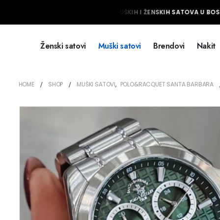
NAJVEĆI IZBOR MUŠKIH I ŽENSKIH SATOVA U BOSNI
Ženski satovi
Muški satovi
Brendovi
Nakit
HOME
SHOP
MUŠKI SATOVI
,
POLO&RACQUET SANTA BARBARA