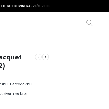
I HERCEGOVINI NAJVEĆI IZBOR MUŠKIH I ŽENSKIH SATOVA U BOSNI I 
Racquet
2)
Bosnu i Hercegovinu
 pozivom na broj: