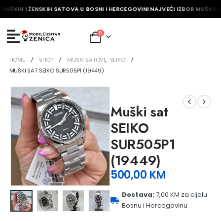
MUŠKIH I ŽENSKIH SATOVA U BOSNI I HERCEGOVINI NAJVEĆI IZBOR MUŠKIH I
0
HOME
SHOP
MUŠKI SATOVI
,
SEIKO
MUŠKI SAT SEIKO SUR505P1 (19449)
Muški sat
SEIKO
SUR505P1
(19449)
500,00
KM
Dostava:
7,00 KM za cijelu
Bosnu i Hercegovinu