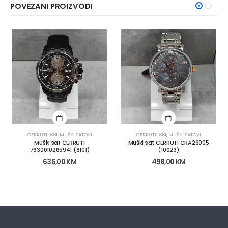
POVEZANI PROIZVODI
CERRUTI 1881
,
MUŠKI SATOVI
CERRUTI 1881
,
MUŠKI SATOVI
Muški sat CERRUTI
Muški sat CERRUTI CRA26005
7630010265941 (8101)
(10023)
636,00
KM
498,00
KM