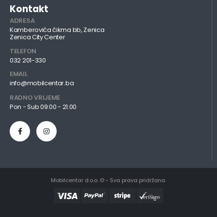
Kontakt
ADRESA
Kamberovića čikma bb, Zenica
Zenica City Center
TELEFON
032 201-330
EMAIL
info@mobilcentar.ba
RADNO VRIJEME
Pon - Sub 09:00 - 21:00
Mobilcentar d.o.o. © - Sva prava pridržana.