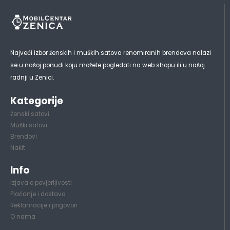
Najveći izbor ženskih i muških satova renomiranih brendova nalazi
se u našoj ponudi koju možete pogledati na web shopu ili u našoj
radnji u Zenici.
Kategorije
Ženski satovi
Muški satovi
Brendovi
Nakit
Info
Izjava o povjerljivosti
Plaćanje i dostava
Reklamacije i prigovori
O nama