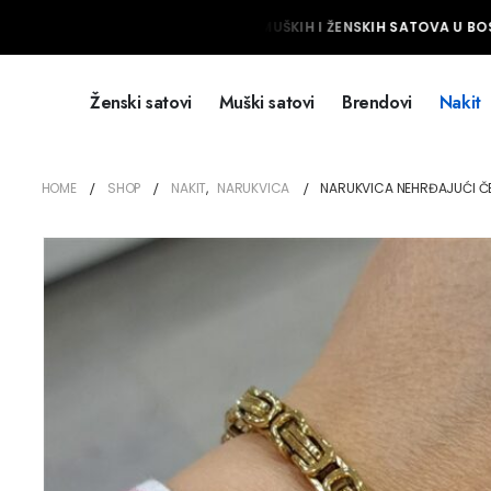
NAJVEĆI IZBOR MUŠKIH I ŽENSKIH SATOVA U BOSN
Ženski satovi
Muški satovi
Brendovi
Nakit
HOME
SHOP
NAKIT
,
NARUKVICA
NARUKVICA NEHRĐAJUĆI ČEL