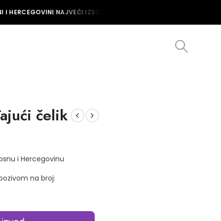
 I HERCEGOVINI NAJVEĆI IZBOR MUŠKIH I ŽENSKIH SATOVA U BOSNI I
jući čelik
Bosnu i Hercegovinu
 pozivom na broj: