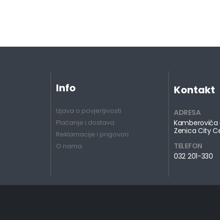
Info
Kontakt
Izjava o povjerljivosti
ADRESA
Kamberovića 
Plaćanje i dostava
Zenica City C
Reklamacije i prigovori
TELEFON
O nama
032 201-330