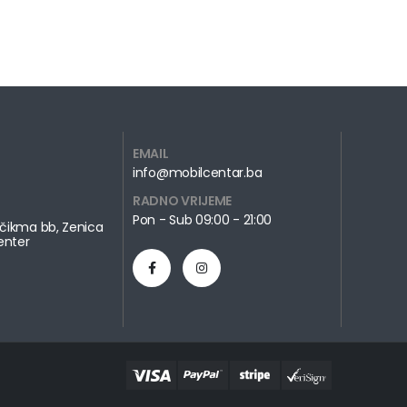
EMAIL
info@mobilcentar.ba
RADNO VRIJEME
Pon - Sub 09:00 - 21:00
čikma bb, Zenica
enter