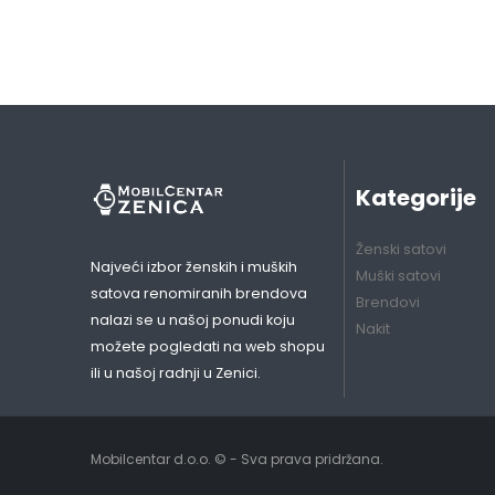
Kategorije
Ženski satovi
Najveći izbor ženskih i muških
Muški satovi
satova renomiranih brendova
Brendovi
nalazi se u našoj ponudi koju
Nakit
možete pogledati na web shopu
ili u našoj radnji u Zenici.
Mobilcentar d.o.o. © - Sva prava pridržana.