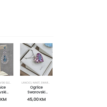
I ELEMENT
LANČIĆI
,
NAKIT
,
SWAROVSKI ELEMENT
,
SWAROVSKI ELEMENTS LANČIĆI
ice
Ogrlice
vski
Swarovski
nts
Elements (18118-
0
KM
45,00
KM
18)
1)