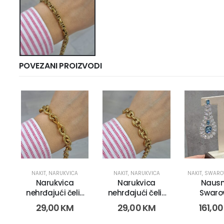
POVEZANI PROIZVODI
NAKIT
,
NARUKVICA
NAKIT
,
NARUKVICA
NAKIT
,
SWAROVSK
Narukvica
Narukvica
Nausn
nehrđajući čelik
nehrđajući čelik
Swaro
(9551)
(9551)
Eleme
29,00
KM
29,00
KM
161,0
(169