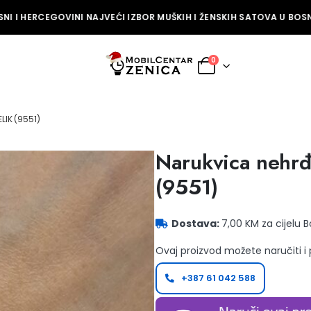
I I HERCEGOVINI NAJVEĆI IZBOR MUŠKIH I ŽENSKIH SATOVA U BOSNI
0
IK (9551)
Narukvica nehrđa
(9551)
Dostava:
7,00 KM za cijelu 
Ovaj proizvod možete naručiti i
+387 61 042 588