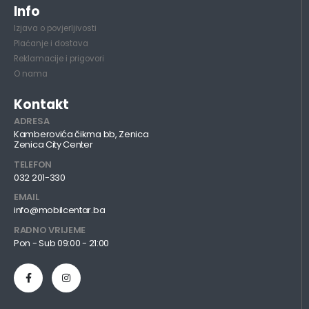
Info
Izjava o povjerljivosti
Plaćanje i dostava
Reklamacije i prigovori
O nama
Kontakt
ADRESA
Kamberovića čikma bb, Zenica
Zenica City Center
TELEFON
032 201-330
EMAIL
info@mobilcentar.ba
RADNO VRIJEME
Pon - Sub 09:00 - 21:00