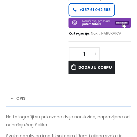
+387 61 042 588
Kategorije:
Nakit
,
NARUKVICA
DODAJ U KORPU
OPIS
Na fotografiji su prikazane dvije narukvice, napravljene od
nehrđajućeg čelika.
Svaka narukvica ima fiksni obim 19cm i cijena svake je