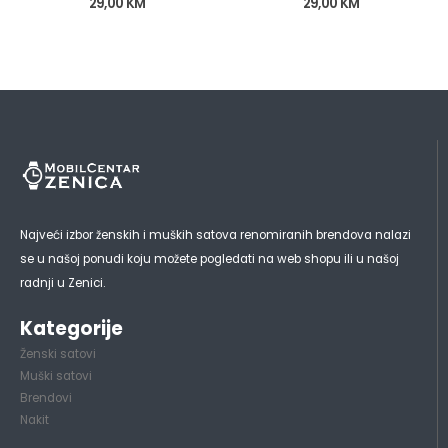
29,00
KM
29,00
KM
Najveći izbor ženskih i muških satova renomiranih brendova nalazi
se u našoj ponudi koju možete pogledati na web shopu ili u našoj
radnji u Zenici.
Kategorije
Ženski satovi
Muški satovi
Brendovi
Nakit