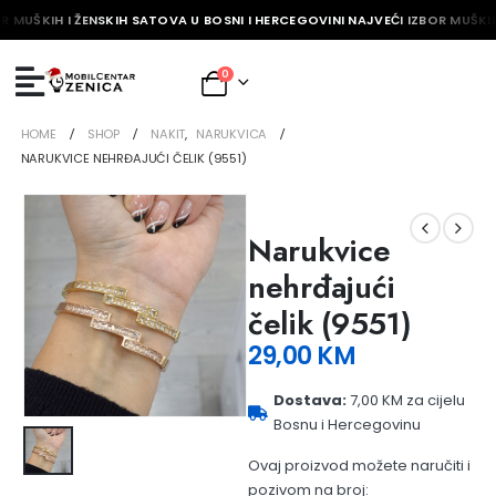
R MUŠKIH I ŽENSKIH SATOVA U BOSNI I HERCEGOVINI NAJVEĆI IZBOR MUŠKIH
0
HOME
SHOP
NAKIT
,
NARUKVICA
NARUKVICE NEHRĐAJUĆI ČELIK (9551)
Narukvice
nehrđajući
čelik (9551)
29,00
KM
Dostava:
7,00 KM za cijelu
Bosnu i Hercegovinu
Ovaj proizvod možete naručiti i
pozivom na broj: