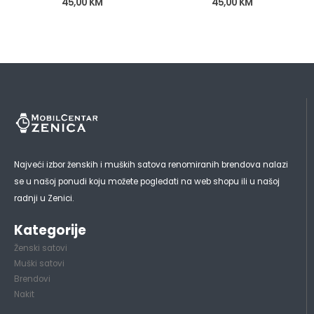
45,00
KM
45,00
KM
Najveći izbor ženskih i muških satova renomiranih brendova nalazi
se u našoj ponudi koju možete pogledati na web shopu ili u našoj
radnji u Zenici.
Kategorije
Ženski satovi
Muški satovi
Brendovi
Nakit