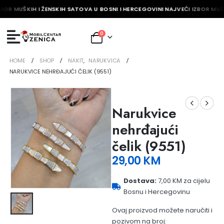
BOR MUŠKIH I ŽENSKIH SATOVA U BOSNI I HERCEGOVINI NAJVEĆI IZBOR MUŠK
0
HOME
SHOP
NAKIT
,
NARUKVICA
NARUKVICE NEHRĐAJUĆI ČELIK (9551)
Narukvice
nehrđajući
čelik (9551)
29,00
KM
Dostava:
7,00 KM za cijelu
Bosnu i Hercegovinu
Ovaj proizvod možete naručiti i
pozivom na broj: