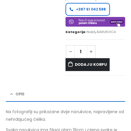
+387 61 042 588
Kategorije:
Nakit
,
NARUKVICA
DODAJ U KORPU
OPIS
Na fotografiji su prikazane dvije narukvice, napravljene od
nehrđajućeg čelika.
Svaka narukvica ima fiksni obim 19cm i cijena svake je