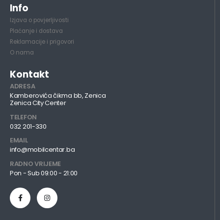
Info
Izjava o povjerljivosti
Plaćanje i dostava
Reklamacije i prigovori
O nama
Kontakt
ADRESA
Kamberovića čikma bb, Zenica
Zenica City Center
TELEFON
032 201-330
EMAIL
info@mobilcentar.ba
RADNO VRIJEME
Pon - Sub 09:00 - 21:00