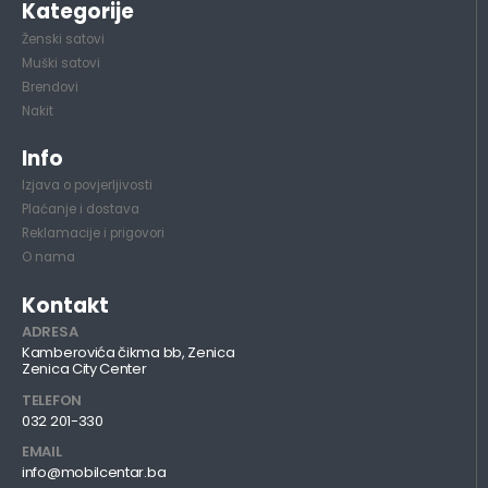
Kategorije
Ženski satovi
Muški satovi
Brendovi
Nakit
Info
Izjava o povjerljivosti
Plaćanje i dostava
Reklamacije i prigovori
O nama
Kontakt
ADRESA
Kamberovića čikma bb, Zenica
Zenica City Center
TELEFON
032 201-330
EMAIL
info@mobilcentar.ba