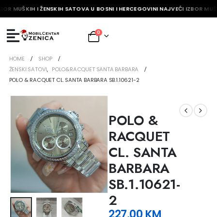
BOR MUŠKIH I ŽENSKIH SATOVA U BOSNI I HERCEGOVINI NAJVEĆI IZBOR MUŠK
0
HOME
SHOP
ŽENSKI SATOVI
,
POLO&RACQUET SANTA BARBARA
POLO & RACQUET CL. SANTA BARBARA SB.1.10621-2
POLO &
RACQUET
CL. SANTA
BARBARA
SB.1.10621-
2
227,00
KM