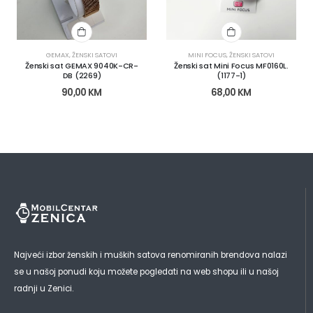
GEMAX
,
ŽENSKI SATOVI
MINI FOCUS
,
ŽENSKI SATOVI
Ženski sat GEMAX 9040K-CR-
Ženski sat Mini Focus MF0160L.
DB (2269)
(1177-1)
90,00
KM
68,00
KM
Najveći izbor ženskih i muških satova renomiranih brendova nalazi
se u našoj ponudi koju možete pogledati na web shopu ili u našoj
radnji u Zenici.