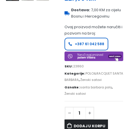
Dostava:
7,00 KM za cijelu
Bosnu i Hercegovinu
Ovaj proizvod možete naručiti i
pozivom na broj:
+387 61 042 588
SKU:
23860
Kategorije:
POLO&RACQUET SANTA
BARBARA
,
Ženski satovi
Oznake:
santa barbara polo
,
Ženski satovi
DODAJ U KORPU