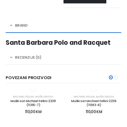
BRAND
Santa Barbara Polo and Racquet
RECENZIJE (0)
POVEZANI PROIZVODI
MICHAEL FELLINI
,
MUŠKI SATOVI
MICHAEL FELLINI
,
MUŠKI SATOVI
Muški sat Michael Fellini 2238
Muški sat Michael Fellini 2236
(11381-7)
(11383-6)
110,00
KM
110,00
KM