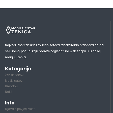
Najveći izbor ženskih i muških satova renomiranih brendova nalazi
se u našoj ponudi koju možete pogledati na web shopu ili u našoj
radnji u Zenici.
Kategorije
Ženski satovi
Muški satovi
Brendovi
Nakit
Info
Izjava o povjerljivosti