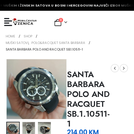
R MUŠKIH I ŽENSKIH SATOVA U BOSNI I HERCEGOVINI NAJVEĆI IZBOR MUŠKIH
0
HOME
SHOP
MUŠKI SATOVI
,
POLO&RACQUET SANTA BARBARA
SANTA BARBARA POLO AND RACQUET SB.1.10511-1
SANTA
BARBARA
POLO AND
RACQUET
SB.1.10511-
1
214,00
KM