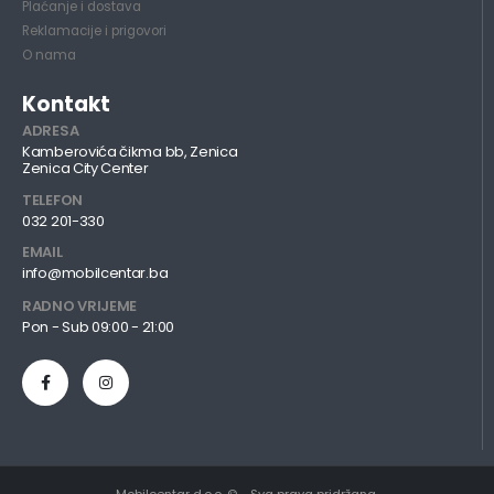
Plaćanje i dostava
Reklamacije i prigovori
O nama
Kontakt
ADRESA
Kamberovića čikma bb, Zenica
Zenica City Center
TELEFON
032 201-330
EMAIL
info@mobilcentar.ba
RADNO VRIJEME
Pon - Sub 09:00 - 21:00