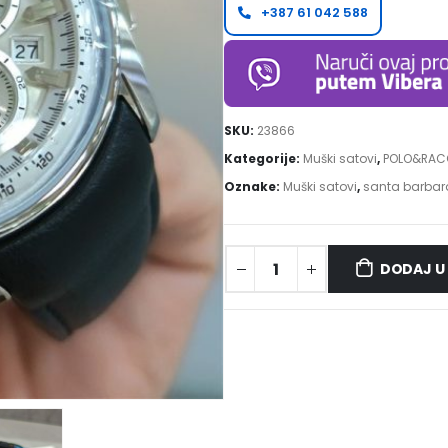
+387 61 042 588
SKU:
23866
Kategorije:
Muški satovi
,
POLO&RAC
Oznake:
Muški satovi
,
santa barbar
DODAJ U