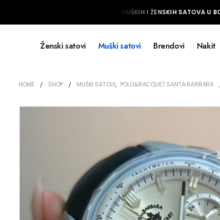
NAJVEĆI IZBOR MUŠKIH I ŽENSKIH SATOVA U BOS
Ženski satovi
Muški satovi
Brendovi
Nakit
HOME
SHOP
MUŠKI SATOVI
,
POLO&RACQUET SANTA BARBARA