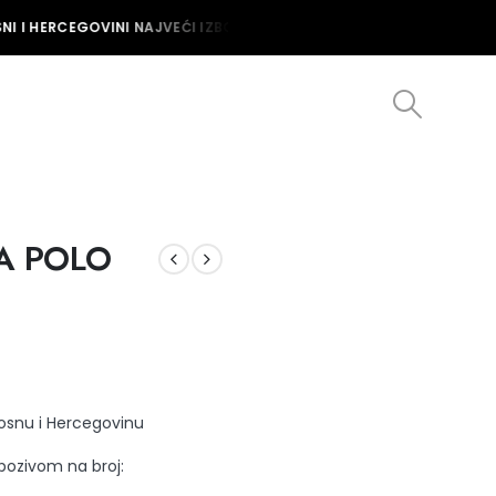
I I HERCEGOVINI NAJVEĆI IZBOR MUŠKIH I ŽENSKIH SATOVA U BOSNI 
A POLO
Bosnu i Hercegovinu
 pozivom na broj: