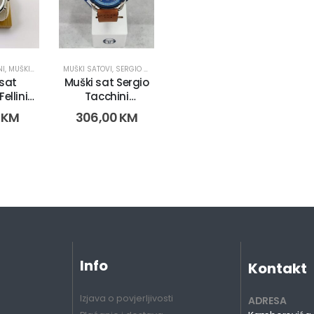
NI
,
MUŠKI SATOVI
MUŠKI SATOVI
,
SERGIO TACCHINI
 sat
Muški sat Sergio
ellini
Tacchini
381-4)
ST.1.1.40.04
0
KM
306,00
KM
(2249)
Info
Kontakt
Izjava o povjerljivosti
ADRESA