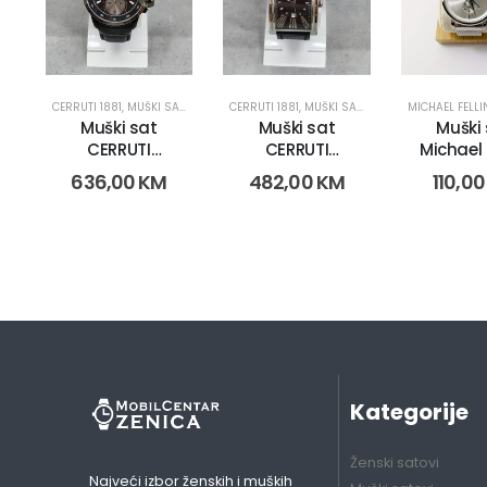
CERRUTI 1881
,
MUŠKI SATOVI
CERRUTI 1881
,
MUŠKI SATOVI
MICHAEL FELLI
Muški sat
Muški sat
Muški
CERRUTI
CERRUTI
Michael F
7630010265941
CRB004A222C
2238 (11
636,00
KM
482,00
KM
110,0
(8101)
(4366)
Kategorije
Ženski satovi
Najveći izbor ženskih i muških