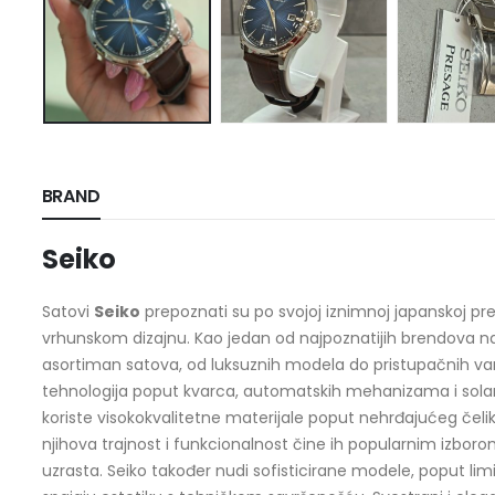
BRAND
Seiko
Satovi
Seiko
prepoznati su po svojoj iznimnoj japanskoj prec
vrhunskom dizajnu. Kao jedan od najpoznatijih brendova na s
asortiman satova, od luksuznih modela do pristupačnih varij
tehnologija poput kvarca, automatskih mehanizama i solarn
koriste visokokvalitetne materijale poput nehrđajućeg čelik
njihova trajnost i funkcionalnost čine ih popularnim izborom
uzrasta. Seiko također nudi sofisticirane modele, poput limit