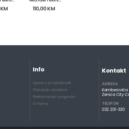
383-6)
2238 (11381-5)
0
KM
110,00
KM
Info
Kontakt
Izjava o povjerljivosti
ADRESA
Kamberovića 
Plaćanje i dostava
Zenica City C
Reklamacije i prigovori
TELEFON
O nama
032 201-330