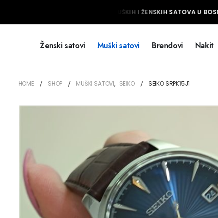
NAJVEĆI IZBOR MUŠKIH I ŽENSKIH SATOVA U BOSNI
Ženski satovi
Muški satovi
Brendovi
Nakit
HOME
SHOP
MUŠKI SATOVI
,
SEIKO
SEIKO SRPK15J1