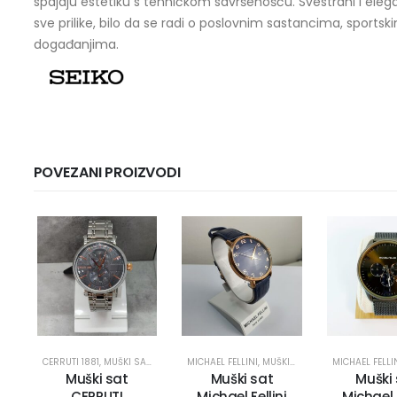
spajaju estetiku s tehničkom savršenošću. Svestrani i elegan
sve prilike, bilo da se radi o poslovnim sastancima, sportsk
događanjima.
POVEZANI PROIZVODI
CERRUTI 1881
,
MUŠKI SATOVI
MICHAEL FELLINI
,
MUŠKI SATOVI
MICHAEL FELLI
Muški sat
Muški sat
Muški
CERRUTI
Michael Fellini
Michael F