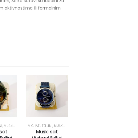
tni, Seiko satovi su idealni za
im aktivnostima ili formalnim
NI
,
MUŠKI SATOVI
MICHAEL FELLINI
,
MUŠKI SATOVI
 sat
Muški sat
ellini
Michael Fellini