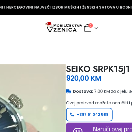
 I HERCEGOVINI NAJVEĆI IZBOR MUŠKIH I ŽENSKIH SATOVA U BOSNI I
0
SEIKO SRPK15J1
920,00
KM
Dostava:
7,00 KM za cijelu 
Ovaj proizvod možete naručiti i
+387 61 042 588