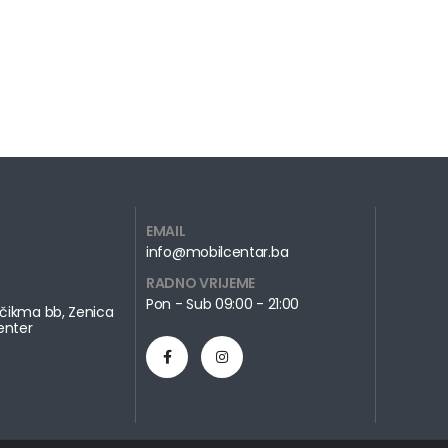
EMAIL
info@mobilcentar.ba
RADNO VRIJEME
Pon - Sub 09:00 - 21:00
čikma bb, Zenica
enter