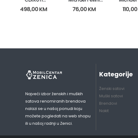
CRA26005
2226 (3028)
2236 (11
498,00
KM
76,00
KM
110,0
(10023)
Kategorije
Ženski satovi
Najveći izbor ženskih i muških
Muški satovi
satova renomiranih brendova
Brendovi
nalazi se u našoj ponudi koju
Nakit
možete pogledati na web shopu
ili u našoj radnji u Zenici.