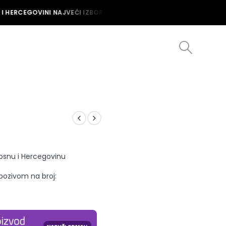
 HERCEGOVINI NAJVEĆI IZBOR MUŠKIH I ŽENSKIH SATOVA U BOSNI I 
Bosnu i Hercegovinu
 pozivom na broj: