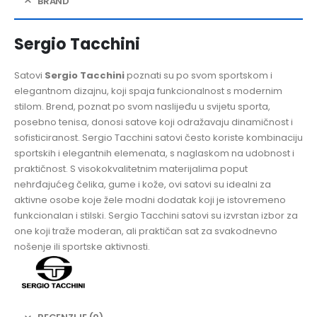
BRAND
Sergio Tacchini
Satovi
Sergio Tacchini
poznati su po svom sportskom i
elegantnom dizajnu, koji spaja funkcionalnost s modernim
stilom. Brend, poznat po svom naslijeđu u svijetu sporta,
posebno tenisa, donosi satove koji odražavaju dinamičnost i
sofisticiranost. Sergio Tacchini satovi često koriste kombinaciju
sportskih i elegantnih elemenata, s naglaskom na udobnost i
praktičnost. S visokokvalitetnim materijalima poput
nehrđajućeg čelika, gume i kože, ovi satovi su idealni za
aktivne osobe koje žele modni dodatak koji je istovremeno
funkcionalan i stilski. Sergio Tacchini satovi su izvrstan izbor za
one koji traže moderan, ali praktičan sat za svakodnevno
nošenje ili sportske aktivnosti.