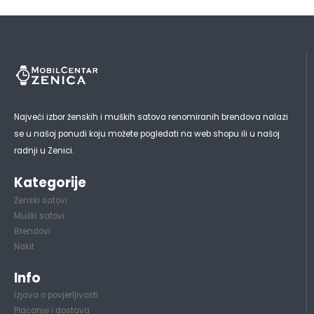
Najveći izbor ženskih i muških satova renomiranih brendova nalazi
se u našoj ponudi koju možete pogledati na web shopu ili u našoj
radnji u Zenici.
Kategorije
Ženski satovi
Muški satovi
Brendovi
Nakit
Info
Izjava o povjerljivosti
Plaćanje i dostava