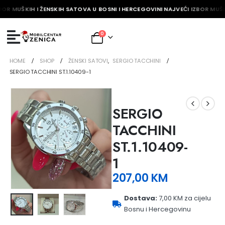
BOR MUŠKIH I ŽENSKIH SATOVA U BOSNI I HERCEGOVINI NAJVEĆI IZBOR MUŠK
0
HOME
SHOP
ŽENSKI SATOVI
,
SERGIO TACCHINI
SERGIO TACCHINI ST.1.10409-1
SERGIO
TACCHINI
ST.1.10409-
1
207,00
KM
Dostava:
7,00 KM za cijelu
Bosnu i Hercegovinu