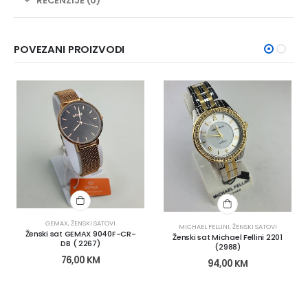
RECENZIJE (0)
POVEZANI PROIZVODI
GEMAX
,
ŽENSKI SATOVI
MICHAEL FELLINI
,
ŽENSKI SATOVI
Ženski sat GEMAX 9040F-CR-
Ženski sat Michael Fellini 2201
DB ( 2267)
(2988)
76,00
KM
94,00
KM