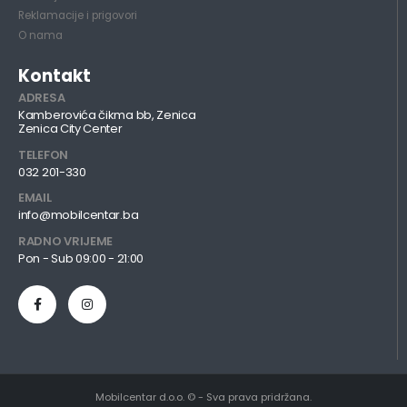
Reklamacije i prigovori
O nama
Kontakt
ADRESA
Kamberovića čikma bb, Zenica
Zenica City Center
TELEFON
032 201-330
EMAIL
info@mobilcentar.ba
RADNO VRIJEME
Pon - Sub 09:00 - 21:00
Mobilcentar d.o.o. © - Sva prava pridržana.