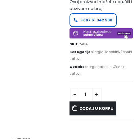
Ovaj proizvod možete naručiti i
pozivom na broj:
+387 61 042 588
SKU:
24848
Kategorije:
Sergio Tacchini
,
Ženski
satovi
Oznake:
sergio tacchini
,
Ženski
satovi
DODAJ U KORPU