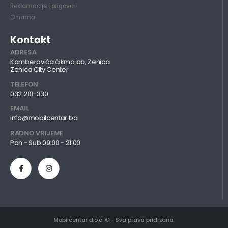
Reklamacije i prigovori
O nama
Kontakt
ADRESA
Kamberovića čikma bb, Zenica
Zenica City Center
TELEFON
032 201-330
EMAIL
info@mobilcentar.ba
RADNO VRIJEME
Pon - Sub 09:00 - 21:00
Mobilcentar d.o.o. © - Sva prava pridržana.