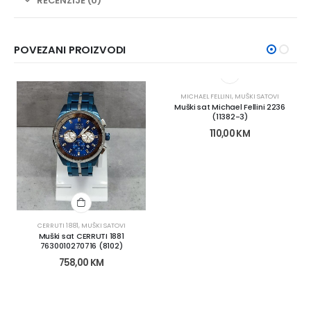
RECENZIJE (0)
POVEZANI PROIZVODI
MICHAEL FELLINI
,
MUŠKI SATOVI
Muški sat Michael Fellini 2236
(11382-3)
110,00
KM
CERRUTI 1881
,
MUŠKI SATOVI
Muški sat CERRUTI 1881
7630010270716 (8102)
758,00
KM