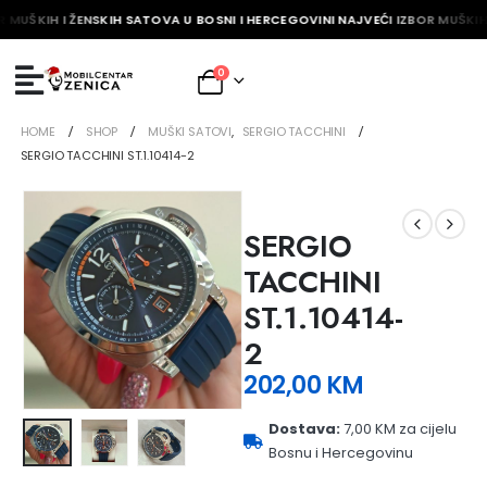
 MUŠKIH I ŽENSKIH SATOVA U BOSNI I HERCEGOVINI NAJVEĆI IZBOR MUŠKIH 
0
HOME
SHOP
MUŠKI SATOVI
,
SERGIO TACCHINI
SERGIO TACCHINI ST.1.10414-2
SERGIO
TACCHINI
ST.1.10414-
2
202,00
KM
Dostava:
7,00 KM za cijelu
Bosnu i Hercegovinu