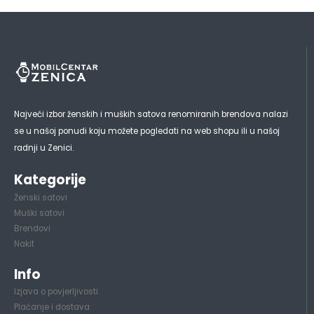
Najveći izbor ženskih i muških satova renomiranih brendova nalazi
se u našoj ponudi koju možete pogledati na web shopu ili u našoj
radnji u Zenici.
Kategorije
Ženski satovi
Muški satovi
Brendovi
Nakit
Info
Izjava o povjerljivosti
Plaćanje i dostava