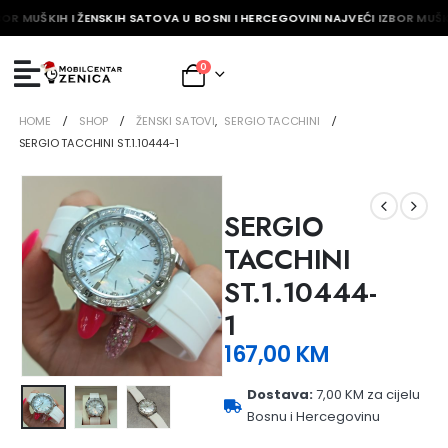
BOR MUŠKIH I ŽENSKIH SATOVA U BOSNI I HERCEGOVINI NAJVEĆI IZBOR MUŠK
0
HOME
SHOP
ŽENSKI SATOVI
,
SERGIO TACCHINI
SERGIO TACCHINI ST.1.10444-1
SERGIO
TACCHINI
ST.1.10444-
1
167,00
KM
Dostava:
7,00 KM za cijelu
Bosnu i Hercegovinu