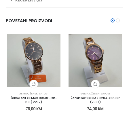
RECENZIJE (0)
POVEZANI PROIZVODI
GEMAX
,
ŽENSKI SATOVI
GEMAX
,
ŽENSKI SATOVI
Ženski sat GEMAX 9040F-CR-
Ženski sat GEMAX 8204-CR-DP
DB ( 2267)
(2587)
76,00
KM
74,00
KM