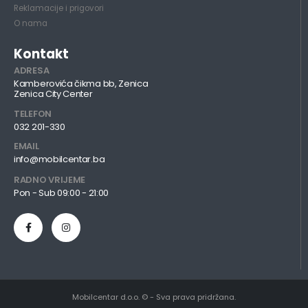
Reklamacije i prigovori
O nama
Kontakt
ADRESA
Kamberovića čikma bb, Zenica
Zenica City Center
TELEFON
032 201-330
EMAIL
info@mobilcentar.ba
RADNO VRIJEME
Pon - Sub 09:00 - 21:00
Mobilcentar d.o.o. © - Sva prava pridržana.