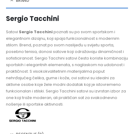
BRAND
Sergio Tacchini
Satovi
Sergio Tacchini
poznati su po svom sportskom i
elegantnom dizajnu, koji spaja funkcionalnost s modernim
stilom. Brend, poznat po svom naslijeđu u svijetu sporta,
posebno tenisa, donosi satove koji odražavaju dinamičnost i
sofisticiranost. Sergio Tacchini satovi često koriste kombinaciju
sportskih i elegantnih elemenata, s naglaskom na udobnost i
praktičnost. S visokokvalitetnim materijalima poput
nehrđajućeg čelika, gume i kože, ovi satovi su idealni za
aktivne osobe koje žele modni dodatak koji je istovremeno
funkcionalan i stilski. Sergio Tacchini satovi su izvrstan izbor za
one koji traže moderan, ali praktičan sat za svakodnevno
nošenje ili sportske aktivnosti.