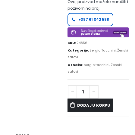
Ovaj proizvod možete naručiti i
pozivom na broj:
+387 61 042 588
SKU:
24856
Kategorije:
Sergio Tacchini
,
Ženski
satovi
Oznake:
sergio tacchini
,
Ženski
satovi
DODAJ U KORPU