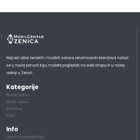
Najveći izbor ženskih i muških satova renomiranih brendova nalazi
se u našoj ponudi koju možete pogledati na web shopu ili u našoj
radnji u Zenici.
Kategorije
Ženski satovi
Muški satovi
Brendovi
Nakit
Info
Izjava o povjerljivosti