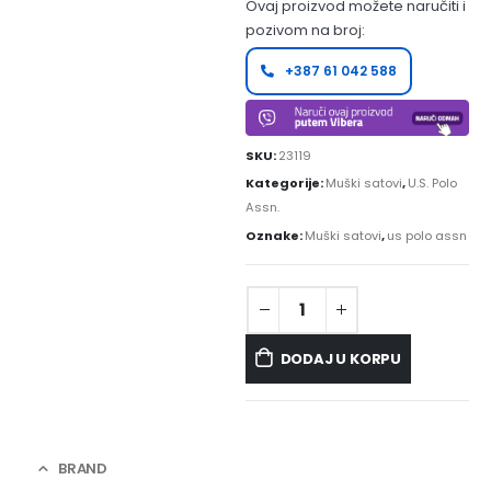
Ovaj proizvod možete naručiti i
pozivom na broj:
+387 61 042 588
SKU:
23119
Kategorije:
Muški satovi
,
U.S. Polo
Assn.
Oznake:
Muški satovi
,
us polo assn
DODAJ U KORPU
BRAND