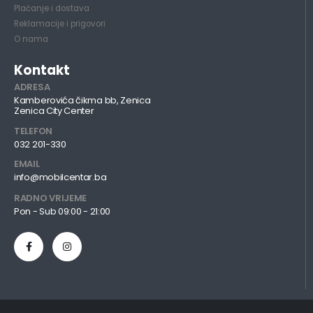
Plaćanje i dostava
Reklamacije i prigovori
O nama
Kontakt
ADRESA
Kamberovića čikma bb, Zenica
Zenica City Center
TELEFON
032 201-330
EMAIL
info@mobilcentar.ba
RADNO VRIJEME
Pon - Sub 09:00 - 21:00