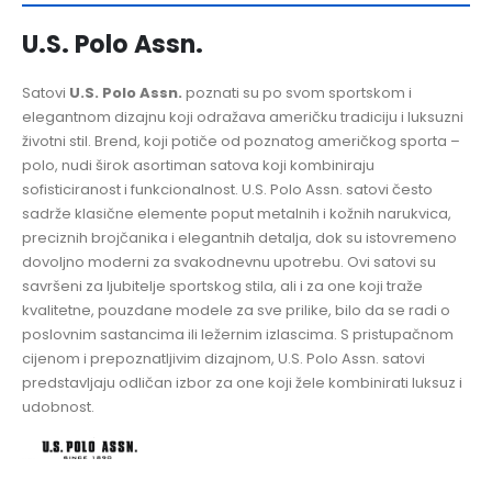
U.S. Polo Assn.
Satovi
U.S. Polo Assn.
poznati su po svom sportskom i
elegantnom dizajnu koji odražava američku tradiciju i luksuzni
životni stil. Brend, koji potiče od poznatog američkog sporta –
polo, nudi širok asortiman satova koji kombiniraju
sofisticiranost i funkcionalnost. U.S. Polo Assn. satovi često
sadrže klasične elemente poput metalnih i kožnih narukvica,
preciznih brojčanika i elegantnih detalja, dok su istovremeno
dovoljno moderni za svakodnevnu upotrebu. Ovi satovi su
savršeni za ljubitelje sportskog stila, ali i za one koji traže
kvalitetne, pouzdane modele za sve prilike, bilo da se radi o
poslovnim sastancima ili ležernim izlascima. S pristupačnom
cijenom i prepoznatljivim dizajnom, U.S. Polo Assn. satovi
predstavljaju odličan izbor za one koji žele kombinirati luksuz i
udobnost.