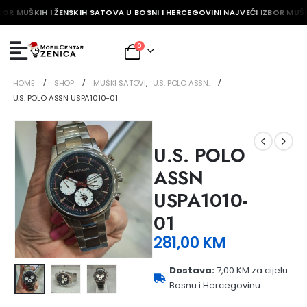
BOR MUŠKIH I ŽENSKIH SATOVA U BOSNI I HERCEGOVINI NAJVEĆI IZBOR MUŠK
0
HOME
SHOP
MUŠKI SATOVI
,
U.S. POLO ASSN.
U.S. POLO ASSN USPA1010-01
U.S. POLO
ASSN
USPA1010-
01
281,00
KM
Dostava:
7,00 KM za cijelu
Bosnu i Hercegovinu