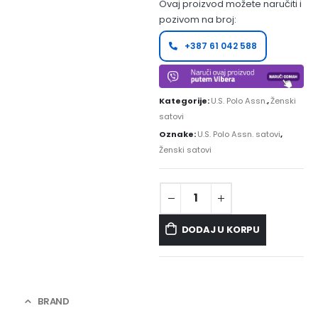
Ovaj proizvod možete naručiti i
pozivom na broj:
+387 61 042 588
Kategorije:
U.S. Polo Assn.
,
Ženski
satovi
Oznake:
U.S. Polo Assn. satovi
,
Ženski satovi
DODAJ U KORPU
BRAND