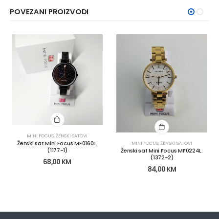
POVEZANI PROIZVODI
MINI FOCUS
,
ŽENSKI SATOVI
Ženski sat Mini Focus MF0160L.
MINI FOCUS
,
ŽENSKI SATOVI
(1177-1)
Ženski sat Mini Focus MF0224L.
(1372-2)
68,00
KM
84,00
KM