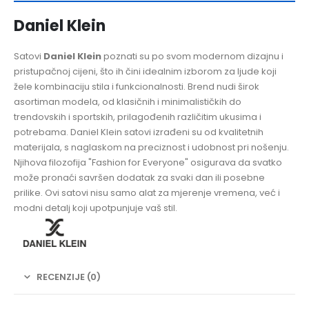
Daniel Klein
Satovi
Daniel Klein
poznati su po svom modernom dizajnu i
pristupačnoj cijeni, što ih čini idealnim izborom za ljude koji
žele kombinaciju stila i funkcionalnosti. Brend nudi širok
asortiman modela, od klasičnih i minimalističkih do
trendovskih i sportskih, prilagođenih različitim ukusima i
potrebama. Daniel Klein satovi izrađeni su od kvalitetnih
materijala, s naglaskom na preciznost i udobnost pri nošenju.
Njihova filozofija "Fashion for Everyone" osigurava da svatko
može pronaći savršen dodatak za svaki dan ili posebne
prilike. Ovi satovi nisu samo alat za mjerenje vremena, već i
modni detalj koji upotpunjuje vaš stil.
RECENZIJE (0)