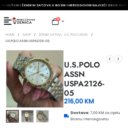
OR MUŠKIH I ŽENSKIH SATOVA U BOSNI I HERCEGOVINI NAJVEĆI IZBOR MUŠKI
0
HOME
SHOP
ŽENSKI SATOVI
,
U.S. POLO ASSN.
U.S.POLO ASSN USPA2126-05
U.S.POLO
ASSN
USPA2126-
05
216,00
KM
Dostava:
7,00 KM za cijelu
Bosnu i Hercegovinu