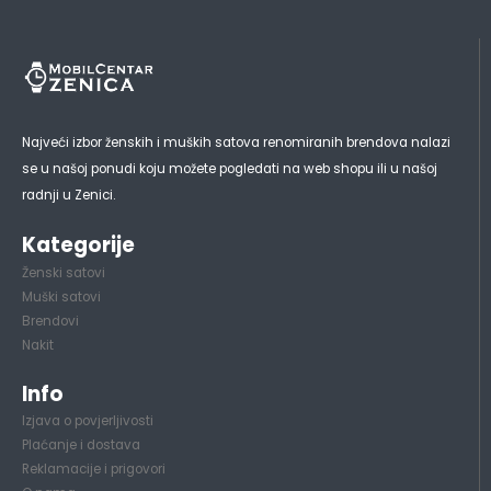
Najveći izbor ženskih i muških satova renomiranih brendova nalazi
se u našoj ponudi koju možete pogledati na web shopu ili u našoj
radnji u Zenici.
Kategorije
Ženski satovi
Muški satovi
Brendovi
Nakit
Info
Izjava o povjerljivosti
Plaćanje i dostava
Reklamacije i prigovori