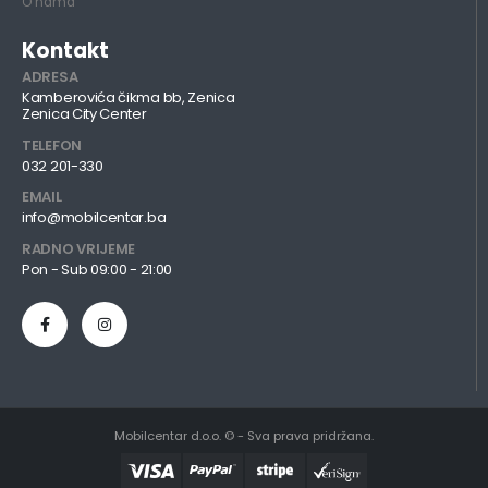
O nama
Kontakt
ADRESA
Kamberovića čikma bb, Zenica
Zenica City Center
TELEFON
032 201-330
EMAIL
info@mobilcentar.ba
RADNO VRIJEME
Pon - Sub 09:00 - 21:00
Mobilcentar d.o.o. © - Sva prava pridržana.