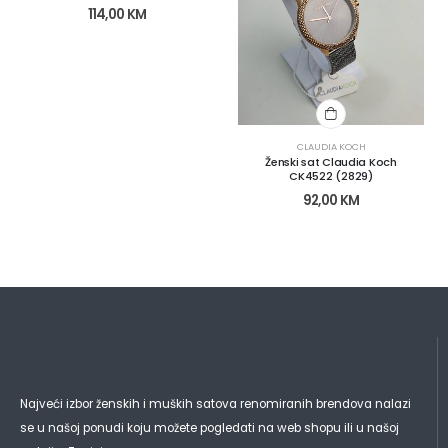
114,00
KM
CLAUDIA KOCH
Ženski sat Claudia Koch
CK4522 (2829)
92,00
KM
Najveći izbor ženskih i muških satova renomiranih brendova nalazi
se u našoj ponudi koju možete pogledati na web shopu ili u našoj