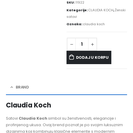
SKU:
11922
Kategorije:
CLAUDIA KOCH
,
Ženski
satovi
Oznaka:
claudia koch
DODAJ U KORPU
BRAND
Claudia Koch
Satovi
Claudia Koch
simbol su ženstvenosti, elegancije i
profinjenog ukusa. Ovaj brend poznat je po svojim luksuznim
dizajnima koji kombinuju klasične elemente s modernim