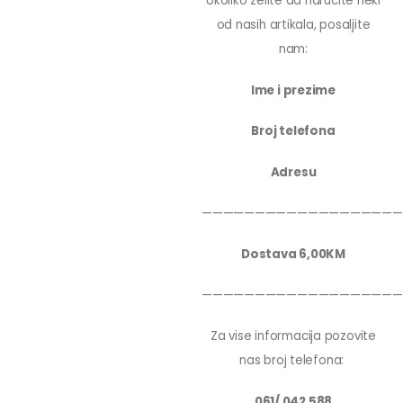
Ukoliko zelite da narucite neki
od nasih artikala, posaljite
nam:
Ime i prezime
Broj telefona
Adresu
———————————————————
Dostava 6,00KM
———————————————————
Za vise informacija pozovite
nas broj telefona:
061/ 042 588