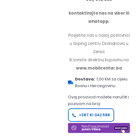
kontaktirajte nas na viber ili
whatapp.
Posjetite nas u nasoj poslovnici
u Soping centru Dzananovic u
Zenici.
Ili izvrsite direktnu kupovinu na
www.mobilcentar.ba
Dostava:
7,00 KM za cijelu
Bosnu i Hercegovinu
Ovaj proizvod možete naručiti i
pozivom na broj:
+387 61 042 588