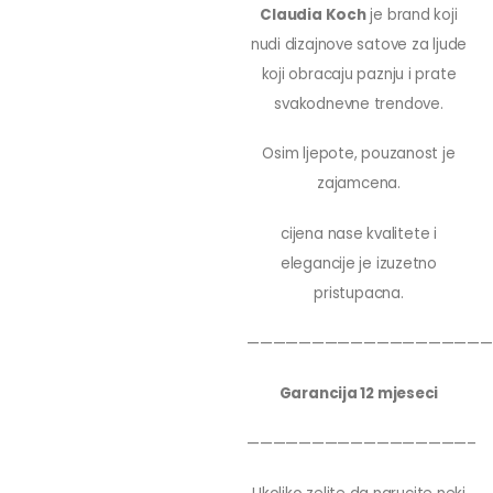
Claudia Koch
je brand koji
nudi dizajnove satove za ljude
koji obracaju paznju i prate
svakodnevne trendove.
Osim ljepote, pouzanost je
zajamcena.
cijena nase kvalitete i
elegancije je izuzetno
pristupacna.
———————————————————
Garancija 12 mjeseci
—————————————————–