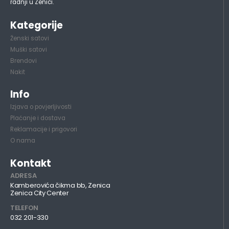
radnji u Zenici.
Kategorije
Ženski satovi
Muški satovi
Brendovi
Nakit
Info
Izjava o povjerljivosti
Plaćanje i dostava
Reklamacije i prigovori
O nama
Kontakt
ADRESA
Kamberovića čikma bb, Zenica
Zenica City Center
TELEFON
032 201-330