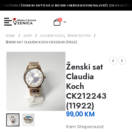
R MUŠKIH I ŽENSKIH SATOVA U BOSNI I HERCEGOVINI NAJVEĆI IZBOR MUŠKIH
0
HOME
SHOP
CLAUDIA KOCH
,
ŽENSKI SATOVI
ŽENSKI SAT CLAUDIA KOCH CK212243 (11922)
Ženski sat
Claudia
Koch
CK212243
(11922)
99,00
KM
Item Shaperound