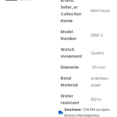
Brand,
Seller, or
Mini Focus
Collection
Name
Model
1369-2
Number
Watch
Quartz
movement
Diameter
35 mm
Band
stainless-
Material
steel
Water
100 m
resistant
Dostava:
7,00 KM za cijelu
Bosnu i Hercegovinu