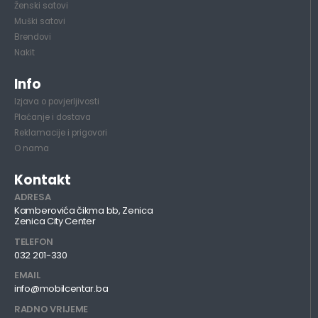
Ženski satovi
Muški satovi
Brendovi
Nakit
Info
Izjava o povjerljivosti
Plaćanje i dostava
Reklamacije i prigovori
O nama
Kontakt
ADRESA
Kamberovića čikma bb, Zenica
Zenica City Center
TELEFON
032 201-330
EMAIL
info@mobilcentar.ba
RADNO VRIJEME