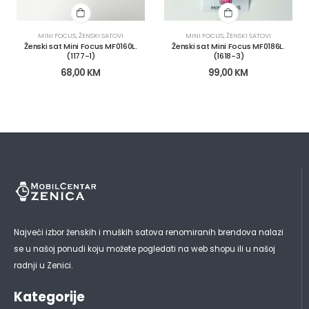
MINI FOCUS
,
ŽENSKI SATOVI
MINI FOCUS
,
ŽENSKI SATOVI
Ženski sat Mini Focus MF0160L.
Ženski sat Mini Focus MF0186L.
(1177-1)
(1618-3)
68,00
KM
99,00
KM
Najveći izbor ženskih i muških satova renomiranih brendova nalazi
se u našoj ponudi koju možete pogledati na web shopu ili u našoj
radnji u Zenici.
Kategorije