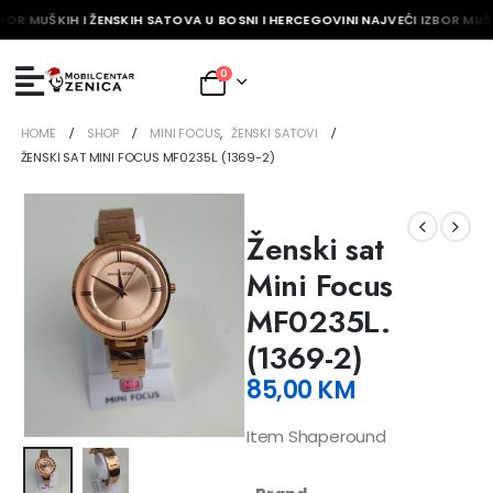
BOR MUŠKIH I ŽENSKIH SATOVA U BOSNI I HERCEGOVINI NAJVEĆI IZBOR MUŠK
0
HOME
SHOP
MINI FOCUS
,
ŽENSKI SATOVI
ŽENSKI SAT MINI FOCUS MF0235L. (1369-2)
Ženski sat
Mini Focus
MF0235L.
(1369-2)
85,00
KM
Item Shaperound