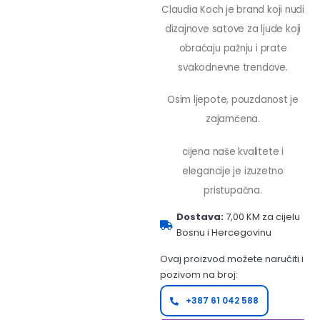
Claudia Koch je brand koji nudi
dizajnove satove za ljude koji
obraćaju pažnju i prate
svakodnevne trendove.
Osim ljepote, pouzdanost je
zajamčena.
cijena naše kvalitete i
elegancije je izuzetno
pristupačna.
Dostava:
7,00 KM za cijelu
Bosnu i Hercegovinu
Ovaj proizvod možete naručiti i
pozivom na broj:
+387 61 042 588