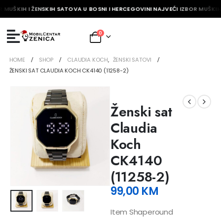
 MUŠKIH I ŽENSKIH SATOVA U BOSNI I HERCEGOVINI NAJVEĆI IZBOR MUŠKIH 
0
HOME
SHOP
CLAUDIA KOCH
,
ŽENSKI SATOVI
ŽENSKI SAT CLAUDIA KOCH CK4140 (11258-2)
Ženski sat
Claudia
Koch
CK4140
(11258-2)
99,00
KM
Item Shaperound