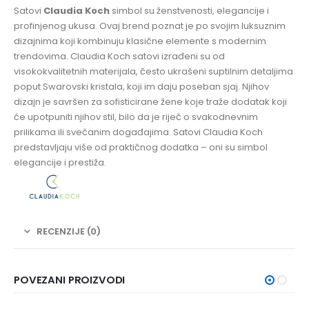
Satovi
Claudia Koch
simbol su ženstvenosti, elegancije i
profinjenog ukusa. Ovaj brend poznat je po svojim luksuznim
dizajnima koji kombinuju klasične elemente s modernim
trendovima. Claudia Koch satovi izrađeni su od
visokokvalitetnih materijala, često ukrašeni suptilnim detaljima
poput Swarovski kristala, koji im daju poseban sjaj. Njihov
dizajn je savršen za sofisticirane žene koje traže dodatak koji
će upotpuniti njihov stil, bilo da je riječ o svakodnevnim
prilikama ili svečanim događajima. Satovi Claudia Koch
predstavljaju više od praktičnog dodatka – oni su simbol
elegancije i prestiža.
RECENZIJE (0)
POVEZANI PROIZVODI