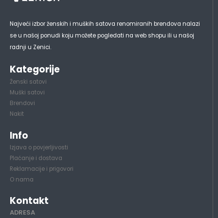
Najveći izbor ženskih i muških satova renomiranih brendova nalazi
se u našoj ponudi koju možete pogledati na web shopu ili u našoj
radnji u Zenici.
Kategorije
Ženski satovi
Muški satovi
Brendovi
Nakit
Info
Izjava o povjerljivosti
Plaćanje i dostava
Reklamacije i prigovori
O nama
Kontakt
ADRESA