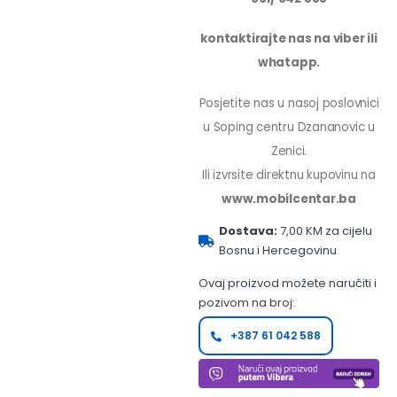
kontaktirajte nas na viber ili
whatapp.
Posjetite nas u nasoj poslovnici
u Soping centru Dzananovic u
Zenici.
Ili izvrsite direktnu kupovinu na
www.mobilcentar.ba
Dostava:
7,00 KM za cijelu
Bosnu i Hercegovinu
Ovaj proizvod možete naručiti i
pozivom na broj:
+387 61 042 588