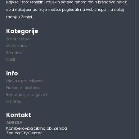
Najveći izbor ženskih i muških satova renomiranih brendova nalazi
se u našoj ponudi koju možete pogledati na web shopu ili u našoj
radnji u Zenici.
Kategorije
Ženski satovi
Muški satovi
Brendovi
Nakit
Info
Izjava o povjerljivosti
Plaćanje i dostava
Reklamacije i prigovori
O nama
Kontakt
ADRESA
Kamberovića čikma bb, Zenica
Zenica City Center