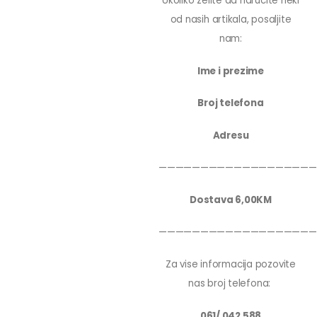
Ukoliko zelite da narucite neki
od nasih artikala, posaljite
nam:
Ime i prezime
Broj telefona
Adresu
———————————————————
Dostava 6,00KM
———————————————————
Za vise informacija pozovite
nas broj telefona:
061/ 042 588