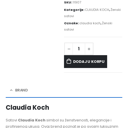
SKU:
11907
Kategorije:
CLAUDIA KOCH
,
Ženski
satovi
Oznake:
claudia koch
,
Ženski
satovi
DODAJ U KORPU
BRAND
Claudia Koch
Satovi
Claudia Koch
simbol su ženstvenosti, elegancije i
profinjenog ukusa. Ovaj brend poznat je po svojim luksuznim