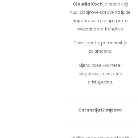
Claudia Koch
je brand koji
nudi dizajnove satove za ljude
koji obracaju paznju i prate
svakodnevne trendove.
Osim ljepote, pouzanost je
zajamcena.
cijena nase kvalitete i
elegancije je izuzetno
pristupacna.
———————————————————
Garancija 12 mjeseci
—————————————————–