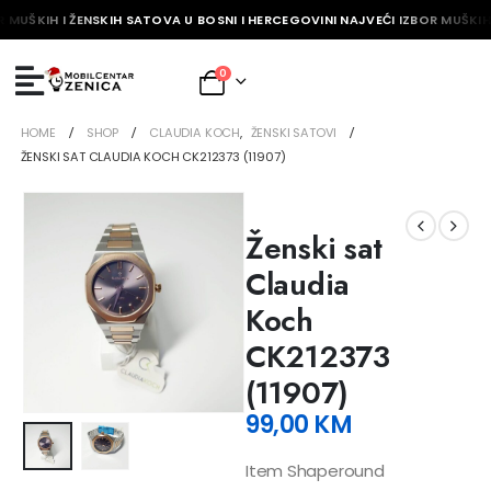
 MUŠKIH I ŽENSKIH SATOVA U BOSNI I HERCEGOVINI NAJVEĆI IZBOR MUŠKIH 
0
HOME
SHOP
CLAUDIA KOCH
,
ŽENSKI SATOVI
ŽENSKI SAT CLAUDIA KOCH CK212373 (11907)
Ženski sat
Claudia
Koch
CK212373
(11907)
99,00
KM
Item Shaperound