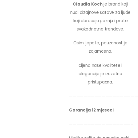
Claudia Koch
je brand koji
nudi dizajnove satove za ljude
koji obracaju paznju i prate
svakodnevne trendove.
Osim ljepote, pouzanost je
zajamcena.
cijena nase kvalitete i
elegancije je izuzetno
pristupacna.
———————————————————
Garancija 12 mjeseci
—————————————————–