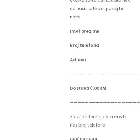
Ukoliko zelite da narucite neki
od nasih artikala, posaljite
nam:
Ime i prezime
Broj telefona
Adresu
———————————————————
Dostava 6,00KM
———————————————————
Za vise informacija pozovite
nas broj telefona:
061/ 042 588