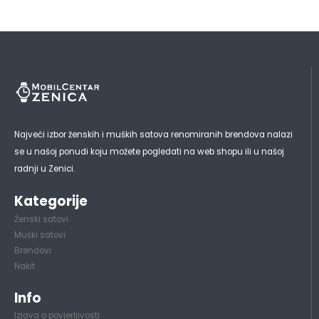
Najveći izbor ženskih i muških satova renomiranih brendova nalazi
se u našoj ponudi koju možete pogledati na web shopu ili u našoj
radnji u Zenici.
Kategorije
Ženski satovi
Muški satovi
Brendovi
Nakit
Info
Izjava o povjerljivosti