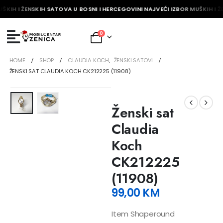
ŠKIH I ŽENSKIH SATOVA U BOSNI I HERCEGOVINI NAJVEĆI IZBOR MUŠKIH I Ž
0
HOME
SHOP
CLAUDIA KOCH
,
ŽENSKI SATOVI
ŽENSKI SAT CLAUDIA KOCH CK212225 (11908)
Ženski sat
Claudia
Koch
CK212225
(11908)
99,00
KM
Item Shaperound