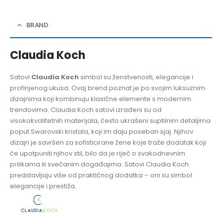
BRAND
Claudia Koch
Satovi
Claudia Koch
simbol su ženstvenosti, elegancije i
profinjenog ukusa. Ovaj brend poznat je po svojim luksuznim
dizajnima koji kombinuju klasične elemente s modernim
trendovima. Claudia Koch satovi izrađeni su od
visokokvalitetnih materijala, često ukrašeni suptilnim detaljima
poput Swarovski kristala, koji im daju poseban sjaj. Njihov
dizajn je savršen za sofisticirane žene koje traže dodatak koji
će upotpuniti njihov stil, bilo da je riječ o svakodnevnim
prilikama ili svečanim događajima. Satovi Claudia Koch
predstavljaju više od praktičnog dodatka – oni su simbol
elegancije i prestiža.