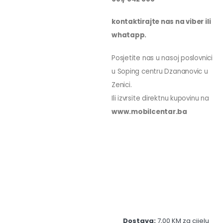
kontaktirajte nas na viber ili
whatapp.
Posjetite nas u nasoj poslovnici
u Soping centru Dzananovic u
Zenici.
Ili izvrsite direktnu kupovinu na
www.mobilcentar.ba
Dostava:
7,00 KM za cijelu