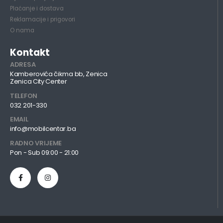
Plaćanje i dostava
Reklamacije i prigovori
O nama
Kontakt
ADRESA
Kamberovića čikma bb, Zenica
Zenica City Center
TELEFON
032 201-330
EMAIL
info@mobilcentar.ba
RADNO VRIJEME
Pon - Sub 09:00 - 21:00