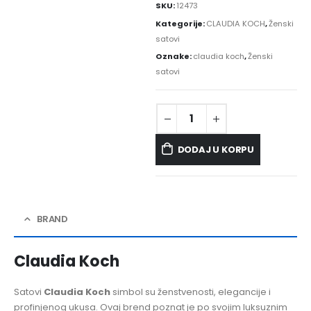
SKU:
12473
Kategorije:
CLAUDIA KOCH
,
Ženski
satovi
Oznake:
claudia koch
,
Ženski
satovi
DODAJ U KORPU
BRAND
Claudia Koch
Satovi
Claudia Koch
simbol su ženstvenosti, elegancije i
profinjenog ukusa. Ovaj brend poznat je po svojim luksuznim