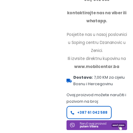
kontaktirajte nas na viber ili
whatapp.
Posjetite nas u nasoj poslovnici
u Soping centru Dzananovic u
Zenici.
Ili izvrsite direktnu kupovinu na
www.mobilcentar.ba
Dostava:
7,00 KM za cijelu
Bosnu i Hercegovinu
Ovaj proizvod možete naručiti i
pozivom na broj:
+387 61 042 588