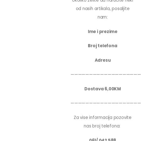
Ukoliko zelite da narucite neki
od nasih artikala, posaljite
nam:
Ime i prezime
Broj telefona
Adresu
———————————————————
Dostava 6,00KM
———————————————————
Za vise informacija pozovite
nas broj telefona:
061/ 042 588