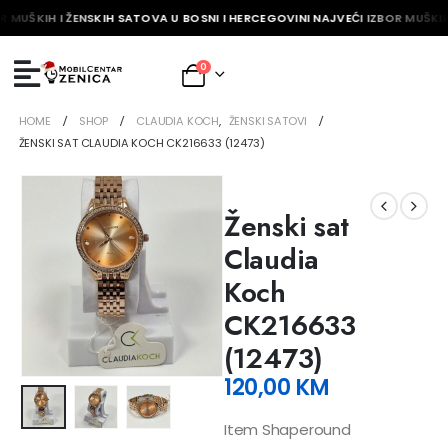
R MUŠKIH I ŽENSKIH SATOVA U BOSNI I HERCEGOVINI NAJVEĆI IZBOR MUŠKIH
0
HOME
SHOP
CLAUDIA KOCH
,
ŽENSKI SATOVI
ŽENSKI SAT CLAUDIA KOCH CK216633 (12473)
Ženski sat
Claudia
Koch
CK216633
(12473)
120,00
KM
Item Shaperound