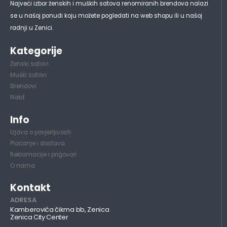
Najveći izbor ženskih i muških satova renomiranih brendova nalazi
se u našoj ponudi koju možete pogledati na web shopu ili u našoj
radnji u Zenici.
Kategorije
Ženski satovi
Muški satovi
Brendovi
Nakit
Info
Izjava o povjerljivosti
Plaćanje i dostava
Reklamacije i prigovori
O nama
Kontakt
ADRESA
Kamberovića čikma bb, Zenica
Zenica City Center