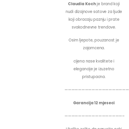
Claudia Koch
je brand koji
nudi dizajnove satove za ljude
koji obracaju paznju i prate
svakodnevne trendove.
Osim ljepote, pouzanost je
zajamcena.
cijena nase kvalitete i
elegancije je izuzetno
pristupacna.
———————————————————
Garancija 12 mjeseci
—————————————————–