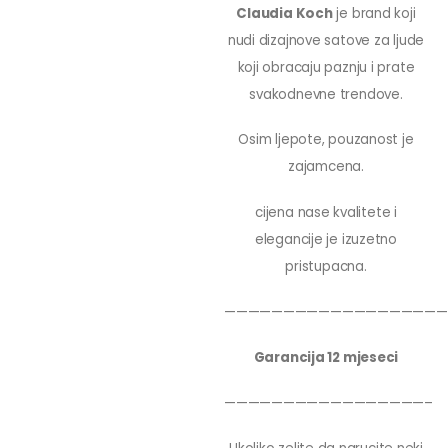
Claudia Koch
je brand koji
nudi dizajnove satove za ljude
koji obracaju paznju i prate
svakodnevne trendove.
Osim ljepote, pouzanost je
zajamcena.
cijena nase kvalitete i
elegancije je izuzetno
pristupacna.
———————————————————
Garancija 12 mjeseci
—————————————————–