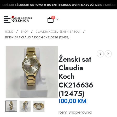
 MUŠKIH I ŽENSKIH SATOVA U BOSNI I HERCEGOVINI NAJVEĆI IZBOR MUŠKIH 
0
HOME
SHOP
CLAUDIA KOCH
,
ŽENSKI SATOVI
ŽENSKI SAT CLAUDIA KOCH CK216636 (12475)
Ženski sat
Claudia
Koch
CK216636
(12475)
100,00
KM
Item Shaperound