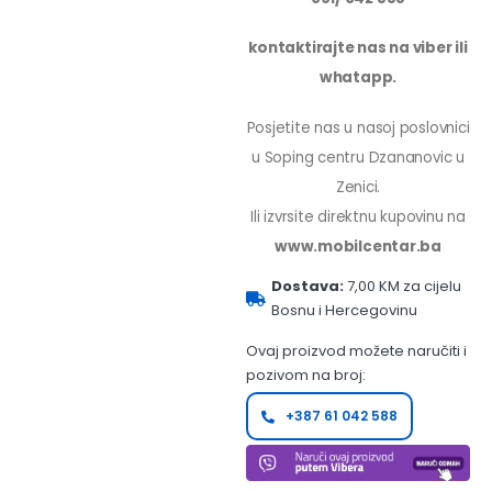
kontaktirajte nas na viber ili
whatapp.
Posjetite nas u nasoj poslovnici
u Soping centru Dzananovic u
Zenici.
Ili izvrsite direktnu kupovinu na
www.mobilcentar.ba
Dostava:
7,00 KM za cijelu
Bosnu i Hercegovinu
Ovaj proizvod možete naručiti i
pozivom na broj:
+387 61 042 588