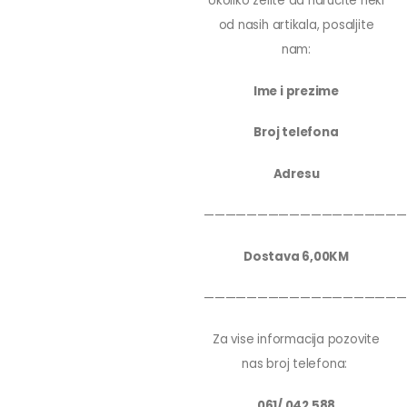
Ukoliko zelite da narucite neki
od nasih artikala, posaljite
nam:
Ime i prezime
Broj telefona
Adresu
———————————————————
Dostava 6,00KM
———————————————————
Za vise informacija pozovite
nas broj telefona:
061/ 042 588