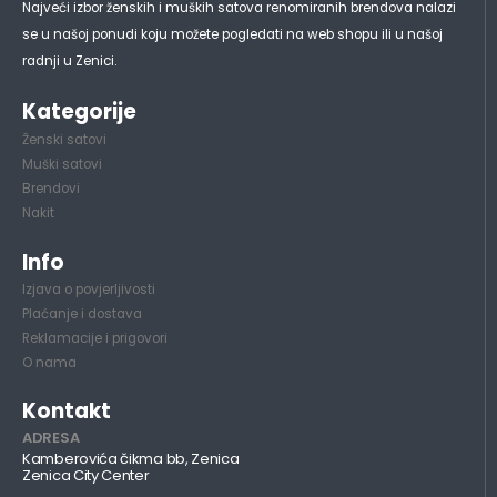
Najveći izbor ženskih i muških satova renomiranih brendova nalazi
se u našoj ponudi koju možete pogledati na web shopu ili u našoj
radnji u Zenici.
Kategorije
Ženski satovi
Muški satovi
Brendovi
Nakit
Info
Izjava o povjerljivosti
Plaćanje i dostava
Reklamacije i prigovori
O nama
Kontakt
ADRESA
Kamberovića čikma bb, Zenica
Zenica City Center