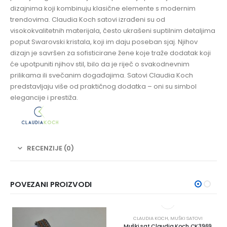
dizajnima koji kombinuju klasične elemente s modernim
trendovima. Claudia Koch satovi izrađeni su od
visokokvalitetnih materijala, često ukrašeni suptilnim detaljima
poput Swarovski kristala, koji im daju poseban sjaj. Njihov
dizajn je savršen za sofisticirane žene koje traže dodatak koji
će upotpuniti njihov stil, bilo da je riječ o svakodnevnim
prilikama ili svečanim događajima. Satovi Claudia Koch
predstavljaju više od praktičnog dodatka – oni su simbol
elegancije i prestiža.
RECENZIJE (0)
POVEZANI PROIZVODI
CLAUDIA KOCH
,
MUŠKI SATOVI
Muški sat Claudia Koch CK3969