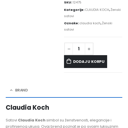
SKU:
12475
Kategorije:
CLAUDIA KOCH
,
Ženski
satovi
Oznake:
claudia koch
,
Ženski
satovi
DODAJ U KORPU
BRAND
Claudia Koch
Satovi
Claudia Koch
simbol su ženstvenosti, elegancije i
profinjenog ukusa. Ovaj brend poznat je po svojim luksuznim