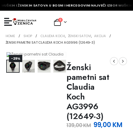
 MUŠKIH I ŽENSKIH SATOVA U BOSNI I HERCEGOVINI NAJVEĆI IZBOR MUŠKIH 
0
HOME
SHOP
CLAUDIA KOCH
,
ŽENSKI SATOVI
,
AKCIJA
ŽENSKI PAMETNI SAT CLAUDIA KOCH AG3996 (12649-3)
-29%
Ženski
pametni sat
Claudia
Koch
AG3996
(12649-3)
99,00
KM
139,00
KM