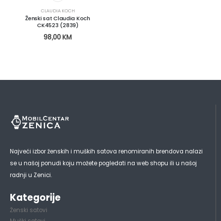
CLAUDIA KOCH
Ženski sat Claudia Koch
CK4523 (2839)
98,00
KM
Najveći izbor ženskih i muških satova renomiranih brendova nalazi
se u našoj ponudi koju možete pogledati na web shopu ili u našoj
radnji u Zenici.
Kategorije
Ženski satovi