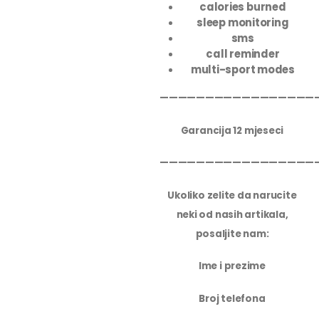
calories burned
sleep monitoring
sms
call reminder
multi-sport modes
—————————————————
Garancija 12 mjeseci
—————————————————
Ukoliko zelite da narucite
neki od nasih artikala,
posaljite nam:
Ime i prezime
Broj telefona