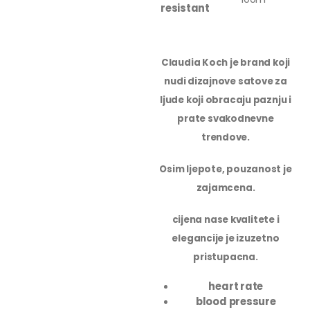
resistant
Claudia Koch je brand koji
nudi dizajnove satove za
ljude koji obracaju paznju i
prate svakodnevne
trendove.
Osim ljepote, pouzanost je
zajamcena.
cijena nase kvalitete i
elegancije je izuzetno
pristupacna.
heart rate
blood pressure