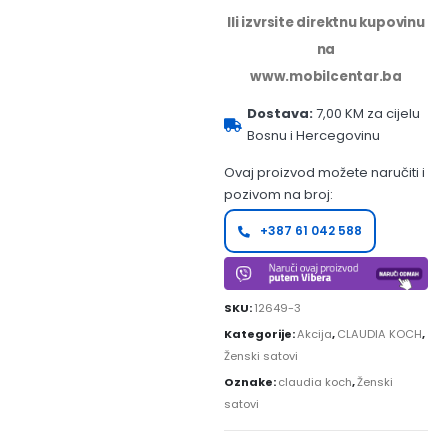
Ili izvrsite direktnu kupovinu
na
www.mobilcentar.ba
Dostava:
7,00 KM za cijelu
Bosnu i Hercegovinu
Ovaj proizvod možete naručiti i
pozivom na broj:
+387 61 042 588
SKU:
12649-3
Kategorije:
Akcija
,
CLAUDIA KOCH
,
Ženski satovi
Oznake:
claudia koch
,
Ženski
satovi