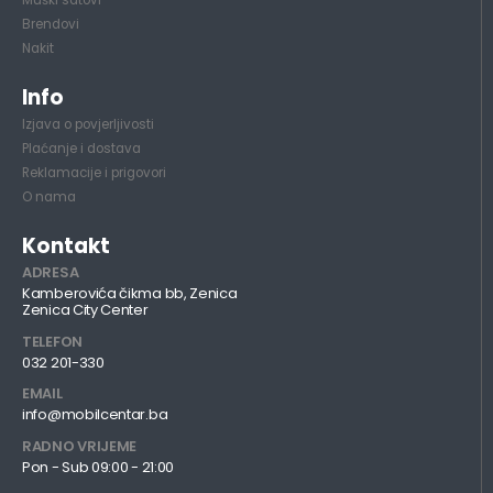
Muški satovi
Brendovi
Nakit
Info
Izjava o povjerljivosti
Plaćanje i dostava
Reklamacije i prigovori
O nama
Kontakt
ADRESA
Kamberovića čikma bb, Zenica
Zenica City Center
TELEFON
032 201-330
EMAIL
info@mobilcentar.ba
RADNO VRIJEME
Pon - Sub 09:00 - 21:00