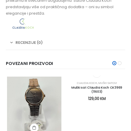
prilikama ili svečanim događajima. Satovi Claudia Koch
predstavljaju više od praktičnog dodatka – oni su simbol
elegancije i prestiža.
RECENZIJE (0)
POVEZANI PROIZVODI
CLAUDIA KOCH
,
MUŠKI SATOVI
Muški sat Claudia Koch CK3969
(11603)
129,00
KM