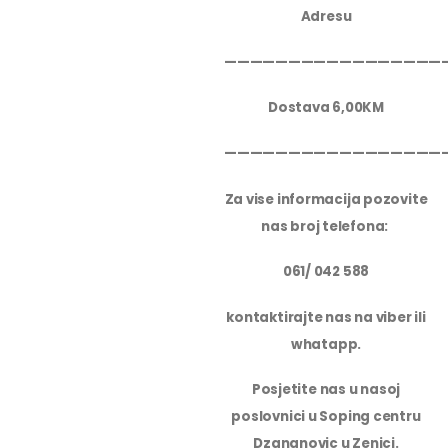
Adresu
—————————————————
Dostava 6,00KM
—————————————————
Za vise informacija pozovite
nas broj telefona:
061/ 042 588
kontaktirajte nas na viber ili
whatapp.
Posjetite nas u nasoj
poslovnici u Soping centru
Dzananovic u Zenici.