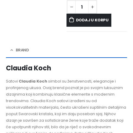
DODAJ U KORPU
BRAND
Claudia Koch
Satovi
Claudia Koch
simbol su ženstvenosti, elegancije i
profinjenog ukusa. Ovaj brend poznat je po svojim luksuznim
dizajnima koji kombinuju klasične elemente s modernim
trendovima. Claudia Koch satovi izrađeni su od
visokokvalitetnih materijala, često ukrašeni suptilnim detaljima
poput Swarovski kristala, koji im daju poseban sjaj. Njihov
dizajn je savršen za sofisticirane žene koje traže dodatak koji
će upotpuniti njihov stil, bilo da je riječ o svakodnevnim