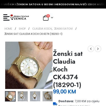
R MUŠKIH I ŽENSKIH SATOVA U BOSNI I HERCEGOVINI NAJVEĆI IZBOR MUŠKIH
0
HOME
SHOP
CLAUDIA KOCH
,
ŽENSKI SATOVI
ŽENSKI SAT CLAUDIA KOCH CK4374 (18290-1)
Ženski sat
Claudia
Koch
CK4374
(18290-1)
99,00
KM
Dostava:
7,00 KM za cijelu