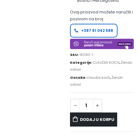
Bosnu i Hercegovinu
Ovaj proizvod možete naručiti i
pozivom na broj:
+387 61 042 588
SKU:
18290-1
Kategorije:
CLAUDIA KOCH
,
Ženski
satovi
Oznake:
claudia koch
,
Ženski
satovi
DODAJ U KORPU