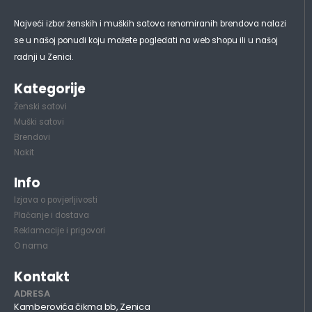
Najveći izbor ženskih i muških satova renomiranih brendova nalazi
se u našoj ponudi koju možete pogledati na web shopu ili u našoj
radnji u Zenici.
Kategorije
Ženski satovi
Muški satovi
Brendovi
Nakit
Info
Izjava o povjerljivosti
Plaćanje i dostava
Reklamacije i prigovori
O nama
Kontakt
ADRESA
Kamberovića čikma bb, Zenica