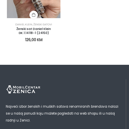
DANIEL KLEIN
,
ŽENSKI SATOVI
Ženski sat Daniel Klein
DK.1.14118-1 (24150)
126,00
KM
Najveći izbor ženskih i muških satova renomiranih brendova nalazi
se u našoj ponudi koju možete pogledati na web shopu ili u našoj
radnji u Zenici.