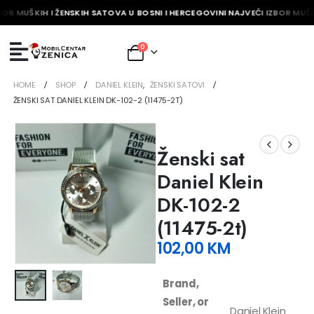
OR MUŠKIH I ŽENSKIH SATOVA U BOSNI I HERCEGOVINI NAJVEĆI IZBOR MUŠKI
0
HOME
SHOP
DANIEL KLEIN
,
ŽENSKI SATOVI
ŽENSKI SAT DANIEL KLEIN DK-102-2 (11475-2T)
Ženski sat
Daniel Klein
DK-102-2
(11475-2t)
102,00
KM
Brand,
Seller, or
Daniel Klein