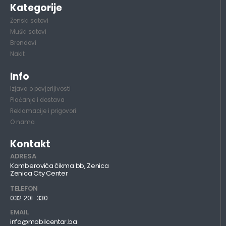
Kategorije
Ženski satovi
Muški satovi
Brendovi
Nakit
Info
Izjava o povjerljivosti
Plaćanje i dostava
Reklamacije i prigovori
O nama
Kontakt
ADRESA
Kamberovića čikma bb, Zenica
Zenica City Center
TELEFON
032 201-330
EMAIL
info@mobilcentar.ba