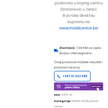
poslovnici u Soping centru
Dzananovic u Zenici.
Ili izvrsite direktnu
kupovinu na
www.mobilcentar.ba
Dostava:
7,00 KM za cijelu
Bosnu i Hercegovinu
Ovaj proizvod možete naručiti i
pozivom na broj:
+387 61 042 588
SKU:
11475-2t
Kategorije:
DANIEL KLEIN
,
Ženski
satovi