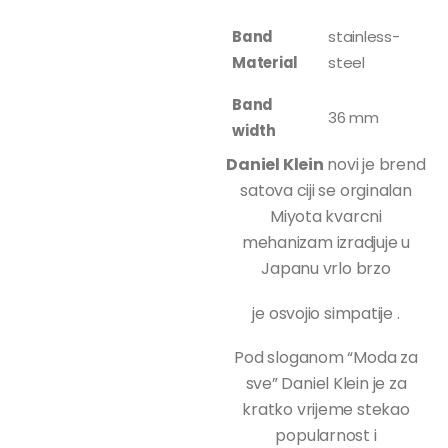
Band
stainless-
Material
steel
Band
36 mm
width
Daniel Klein
novi je brend
satova ciji se orginalan
Miyota kvarcni
mehanizam izradjuje u
Japanu vrlo brzo
je osvojio simpatije .
Pod sloganom “Moda za
sve” Daniel Klein je za
kratko vrijeme stekao
popularnost i