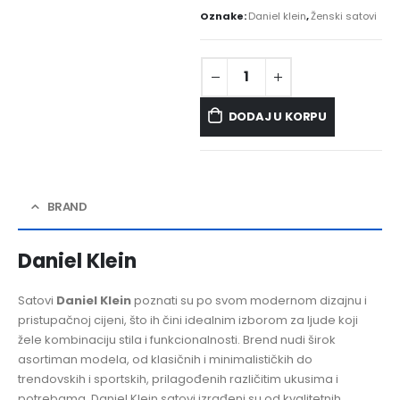
Oznake:
Daniel klein
,
Ženski satovi
DODAJ U KORPU
BRAND
Daniel Klein
Satovi
Daniel Klein
poznati su po svom modernom dizajnu i
pristupačnoj cijeni, što ih čini idealnim izborom za ljude koji
žele kombinaciju stila i funkcionalnosti. Brend nudi širok
asortiman modela, od klasičnih i minimalističkih do
trendovskih i sportskih, prilagođenih različitim ukusima i
potrebama. Daniel Klein satovi izrađeni su od kvalitetnih