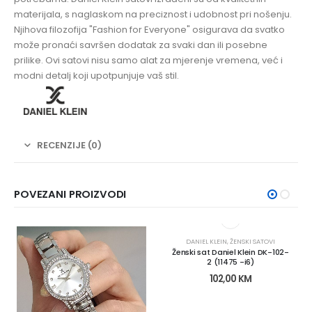
materijala, s naglaskom na preciznost i udobnost pri nošenju.
Njihova filozofija "Fashion for Everyone" osigurava da svatko
može pronaći savršen dodatak za svaki dan ili posebne
prilike. Ovi satovi nisu samo alat za mjerenje vremena, već i
modni detalj koji upotpunjuje vaš stil.
RECENZIJE (0)
POVEZANI PROIZVODI
DANIEL KLEIN
,
ŽENSKI SATOVI
Ženski sat Daniel Klein DK-102-
2 (11475 -i6)
102,00
KM