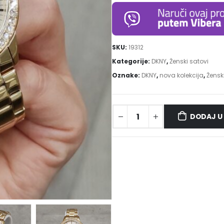
SKU:
19312
Kategorije:
DKNY
,
Ženski satovi
Oznake:
DKNY
,
nova kolekcija
,
Žensk
DODAJ U