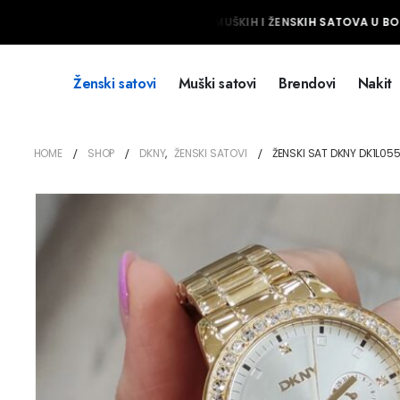
NAJVEĆI IZBOR MUŠKIH I ŽENSKIH SATOVA U BOSN
Ženski satovi
Muški satovi
Brendovi
Nakit
HOME
SHOP
DKNY
,
ŽENSKI SATOVI
ŽENSKI SAT DKNY DK1L05