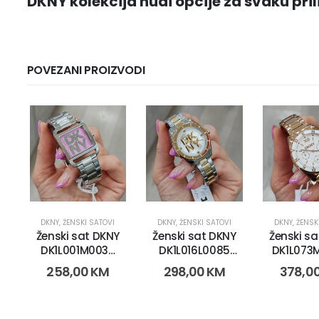
DKNY kolekcija nudi opcije za svaku pril
POVEZANI PROIZVODI
DKNY
,
ŽENSKI SATOVI
DKNY
,
ŽENSKI SATOVI
DKNY
,
ŽENSK
Ženski sat DKNY
Ženski sat DKNY
Ženski s
DK1L001M0035
DK1L016L0085
DK1L073
(19350)
(19339)
(193
258,00
KM
298,00
KM
378,0