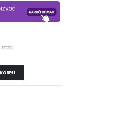
i satovi
 KORPU