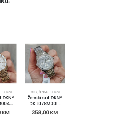
iku.
I SATOVI
DKNY
,
ŽENSKI SATOVI
at DKNY
Ženski sat DKNY
M0045
DK1L078M0015
06)
(19305)
0
KM
358,00
KM