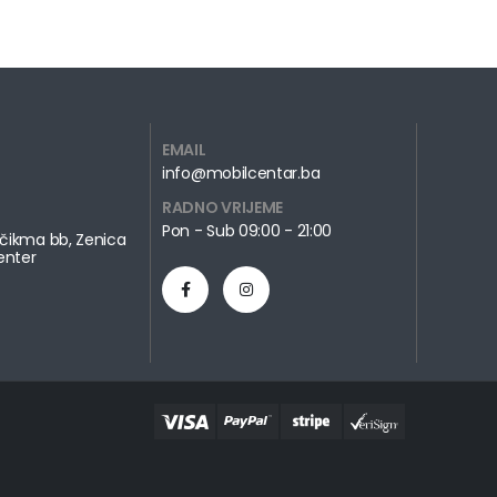
EMAIL
info@mobilcentar.ba
RADNO VRIJEME
Pon - Sub 09:00 - 21:00
čikma bb, Zenica
enter