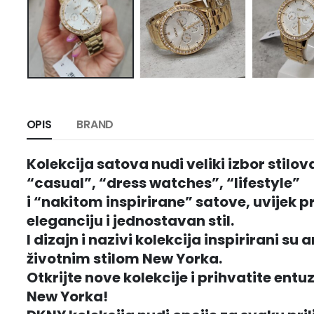
OPIS
BRAND
Kolekcija satova nudi veliki izbor stilova
“casual”, “dress watches”, “lifestyle”
i “nakitom inspirirane” satove, uvijek p
eleganciju i jednostavan stil.
I dizajn i nazivi kolekcija inspirirani su 
životnim stilom New Yorka.
Otkrijte nove kolekcije i prihvatite entuzi
New Yorka!