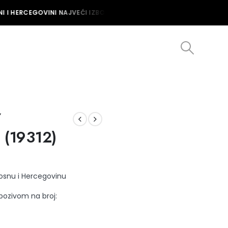
 I HERCEGOVINI NAJVEĆI IZBOR MUŠKIH I ŽENSKIH SATOVA U BOSNI I
Y
(19312)
Bosnu i Hercegovinu
 pozivom na broj: