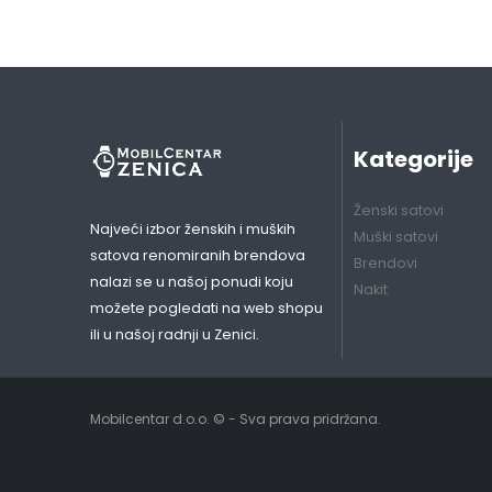
Kategorije
Ženski satovi
Najveći izbor ženskih i muških
Muški satovi
satova renomiranih brendova
Brendovi
nalazi se u našoj ponudi koju
Nakit
možete pogledati na web shopu
ili u našoj radnji u Zenici.
Mobilcentar d.o.o. © - Sva prava pridržana.