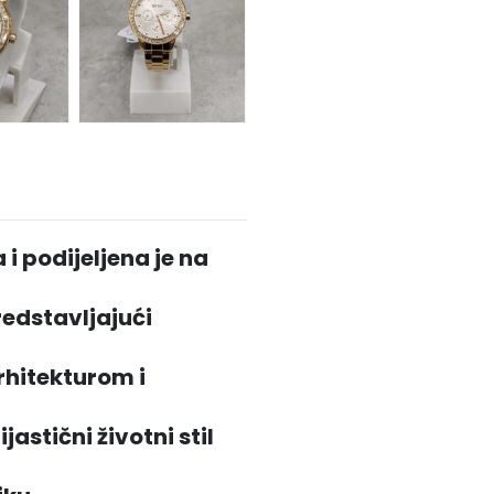
 i podijeljena je na
redstavljajući
arhitekturom i
jastični životni stil