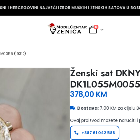
I I HERCEGOVINI NAJVEĆI IZBOR MUŠKIH I ŽENSKIH SATOVA U BOSNI
0
5M0055 (19312)
Ženski sat DKN
DK1L055M0055 
378,00
KM
Dostava:
7,00 KM za cijelu 
Ovaj proizvod možete naručiti i
+387 61 042 588