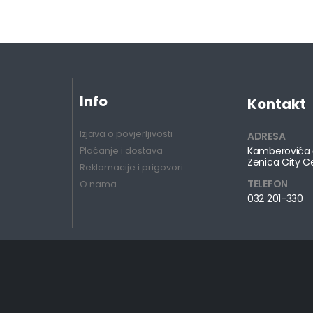
Info
Kontakt
Izjava o povjerljivosti
ADRESA
Kamberovića 
Plaćanje i dostava
Zenica City C
Reklamacije i prigovori
TELEFON
O nama
032 201-330