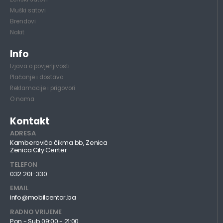
Muški satovi
Brendovi
Nakit
Info
Izjava o povjerljivosti
Plaćanje i dostava
Reklamacije i prigovori
O nama
Kontakt
ADRESA
Kamberovića čikma bb, Zenica
Zenica City Center
TELEFON
032 201-330
EMAIL
info@mobilcentar.ba
RADNO VRIJEME
Pon - Sub 09:00 - 21:00