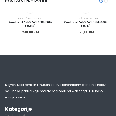
POVEZANI PROIZVODI
DKNY
,
ŽENSKI SATOVI
DKNY
,
ŽENSKI SATOVI
Ženski sat DKNY DK1L008M0015
Ženski sat DKNY DK1L055M0065
(19346)
(19313)
238,00
KM
378,00
KM
Najveći izbor ženskih i muških satova renomiranih brendova nalazi
se u našoj ponudi koju možete pogledati na web shopu ili u našoj
radnji u Zenici.
Kategorije
Ženski satovi