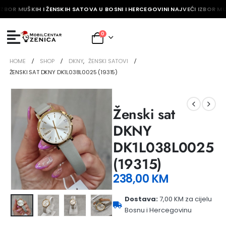
IZBOR MUŠKIH I ŽENSKIH SATOVA U BOSNI I HERCEGOVINI NAJVEĆI IZBOR MU
0
HOME
SHOP
DKNY
,
ŽENSKI SATOVI
ŽENSKI SAT DKNY DK1L038L0025 (19315)
Ženski sat
DKNY
DK1L038L0025
(19315)
238,00
KM
Dostava:
7,00 KM za cijelu
Bosnu i Hercegovinu