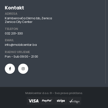
Kontakt
ADRESA
Kamberovića čikma bb, Zenica
Zenica City Center
TELEFON
032 201-330
EMAIL
info@mobilcentar.ba
RADNO VRIJEME
Pon - Sub 09:00 - 21:00
Mobilcentar d.o.o. © - Sva prava pridržana.