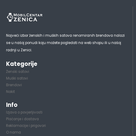
Najveći izbor ženskih i muških satova renomiranih brendova nalazi
se u našoj ponudi koju možete pogledati na web shopu ili u našoj
radnji u Zenici.
Kategorije
Ženski satovi
Muški satovi
Brendovi
Nakit
Info
Izjava o povjerljivosti
Plaćanje i dostava
Reklamacije i prigovori
O nama