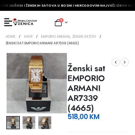
ZBOR MUŠKIH I ŽENSKIH SATOVA U BOSNI I HERCEGOVINI NAJVEĆI IZBOR MUŠ
0
HOME
SHOP
EMPORIO ARMANI
,
ŽENSKI SATOVI
ŽENSKI SAT EMPORIO ARMANI AR7339 (4665)
Ženski sat
EMPORIO
ARMANI
AR7339
(4665)
518,00
KM