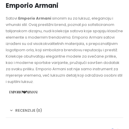
Emporio Armani
Satovi
Emporio Armani
sinonim su za luksuz, eleganciju i
vrhunski stil. Ovaj prestižni brend, poznat po sofisticiranom
talijanskom dizajnu, nudi kolekcije satova koje spajaju klasične
elemente s modernim trendovima. Emporio Armani satovi
izrađeni su od visokokvalitetnih materijala, s prepoznatljivim
logotipom orla, koji simbolizira brendovu reputaciju i prestiž.
Kolekcije obuhvataju elegantne modele za svečane prilike,
kao i moderne sportske varijante, pružajući savršen dodatak
za svaku priliku. Emporio Armani sat nije samo instrument za
mjerenje vremena, već luksuzni detalj koji odražava osobni stil
i suptilni luksuz.
RECENZIJE (0)