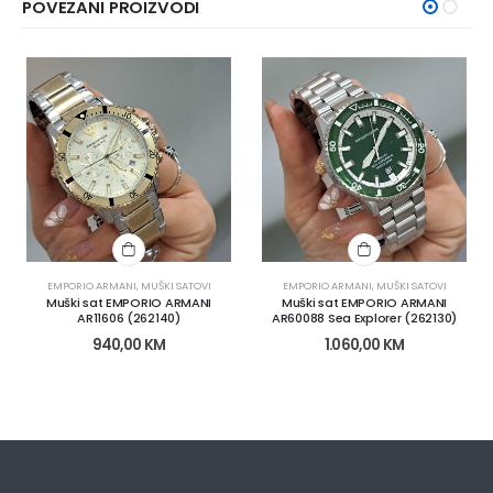
POVEZANI PROIZVODI
EMPORIO ARMANI
,
MUŠKI SATOVI
EMPORIO ARMANI
,
MUŠKI SATOVI
Muški sat EMPORIO ARMANI
Muški sat EMPORIO ARMANI
AR11606 (262140)
AR60088 Sea Explorer (262130)
940,00
KM
1.060,00
KM