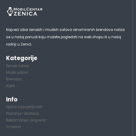
Najveći izbor ženskih i muških satova renomiranih brendova nalazi
se u našoj ponudi koju možete pogledati na web shopu ili u našoj
radnji u Zenici.
Kategorije
Ženski satovi
Muški satovi
Brendovi
Nakit
Info
Izjava o povjerljivosti
Plaćanje i dostava
Reklamacije i prigovori
O nama