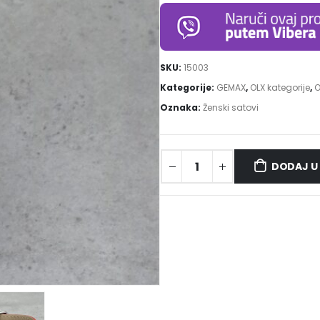
SKU:
15003
Kategorije:
GEMAX
,
OLX kategorije
,
O
Oznaka:
Ženski satovi
DODAJ U