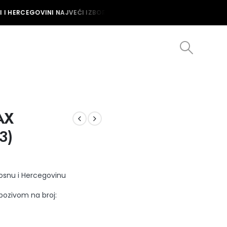
I HERCEGOVINI NAJVEĆI IZBOR MUŠKIH I ŽENSKIH SATOVA U BOSNI I
AX
3)
Bosnu i Hercegovinu
 pozivom na broj: