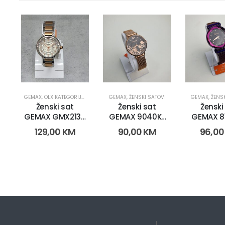
GEMAX
,
OLX KATEGORIJE
,
OLX OBNOVA
GEMAX
,
SATOVI
,
ŽENSKI SATOVI
,
ŽENSKI SATOVI
GEMAX
,
ŽENS
Ženski sat
Ženski sat
Ženski
GEMAX GMX2130
GEMAX 9040K-
GEMAX 8
(15051)
CR-DB (2269)
CR-DB (
129,00
KM
90,00
KM
96,0