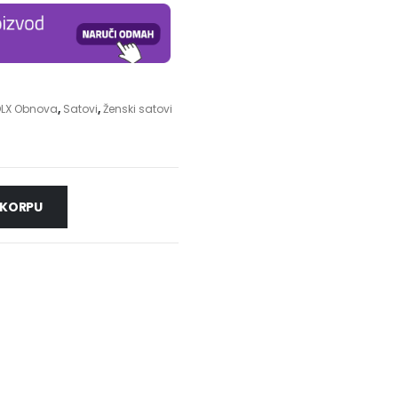
LX Obnova
,
Satovi
,
Ženski satovi
 KORPU