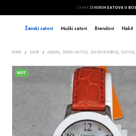
NAJVEĆI IZBOR MUŠKIH I ŽENSKIH SATOVA U BOSN
Ženski satovi
Muški satovi
Brendovi
Nakit
HOME
SHOP
GEMAX
,
ŽENSKI SATOVI
,
OLX KATEGORIJE
,
SATOVI
,
HOT