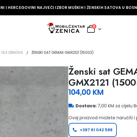
I I HERCEGOVINI NAJVEĆI IZBOR MUŠKIH I ŽENSKIH SATOVA U BOSNI 
0
OLX OBNOVA
ŽENSKI SAT GEMAX GMX2121 (15003)
Ženski sat GEM
GMX2121 (1500
104,00
KM
Dostava:
7,00 KM za cijelu 
Ovaj proizvod možete naručiti i
+387 61 042 588