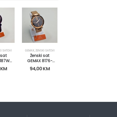
KI SATOVI
GEMAX
,
ŽENSKI SATOVI
 sat
Ženski sat
187W-
GEMAX 8176-
2605)
CR-DB (2606)
0
KM
94,00
KM