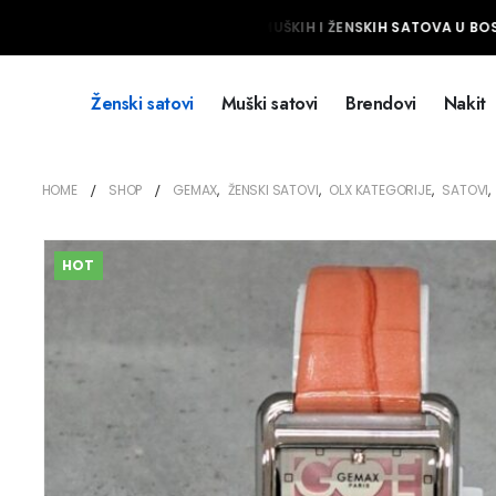
NAJVEĆI IZBOR MUŠKIH I ŽENSKIH SATOVA U BOSN
Ženski satovi
Muški satovi
Brendovi
Nakit
HOME
SHOP
GEMAX
,
ŽENSKI SATOVI
,
OLX KATEGORIJE
,
SATOVI
,
HOT