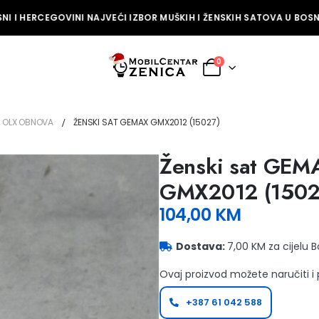
I I HERCEGOVINI NAJVEĆI IZBOR MUŠKIH I ŽENSKIH SATOVA U BOSNI 
0
OLX OBNOVA
ŽENSKI SAT GEMAX GMX2012 (15027)
Ženski sat GEM
GMX2012 (1502
104,00
KM
Dostava:
7,00 KM za cijelu 
Ovaj proizvod možete naručiti i
+387 61 042 588