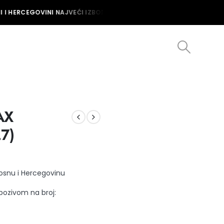
I HERCEGOVINI NAJVEĆI IZBOR MUŠKIH I ŽENSKIH SATOVA U BOSNI I
AX
7)
Bosnu i Hercegovinu
 pozivom na broj: