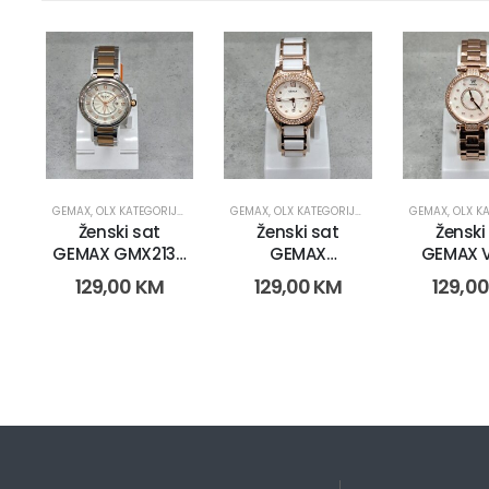
GEMAX
,
OLX KATEGORIJE
,
OLX OBNOVA
GEMAX
,
SATOVI
,
OLX KATEGORIJE
,
ŽENSKI SATOVI
,
OLX OBNOVA
GEMAX
,
SATOVI
,
OLX KA
,
Ženski sat
Ženski sat
Ženski
GEMAX GMX2130
GEMAX
GEMAX 
(15051)
GMX8015
(157
129,00
KM
129,00
KM
129,0
(15738)