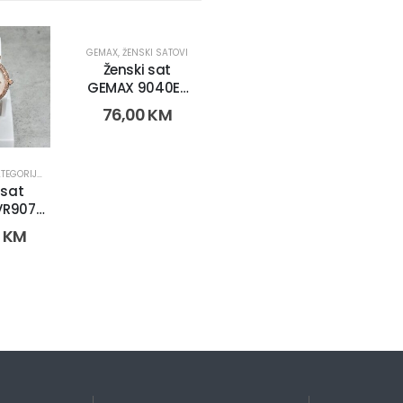
GEMAX
,
ŽENSKI SATOVI
Ženski sat
GEMAX 9040E-
CR-DB (2264)
76,00
KM
TEGORIJE
ŽENSKI SATOVI
,
OLX OBNOVA
,
SATOVI
,
ŽENSKI SATOVI
 sat
VR907
44)
0
KM