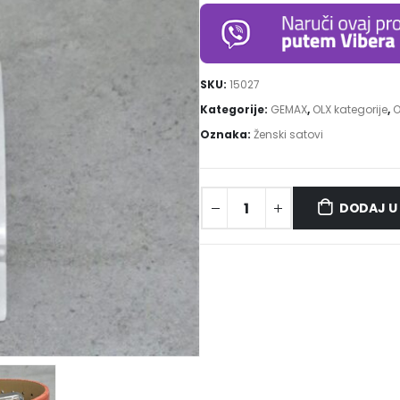
SKU:
15027
Kategorije:
GEMAX
,
OLX kategorije
,
O
Oznaka:
Ženski satovi
DODAJ U