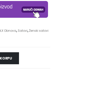
LX Obnova
,
Satovi
,
Ženski satovi
 KORPU