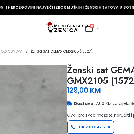
I I HERCEGOVINI NAJVEĆI IZBOR MUŠKIH I ŽENSKIH SATOVA U BOSNI
0
OLX OBNOVA
ŽENSKI SAT GEMAX GMX2105 (15727)
Ženski sat GEM
GMX2105 (1572
129,00
KM
Dostava:
7,00 KM za cijelu 
Ovaj proizvod možete naručiti i
+387 61 042 588