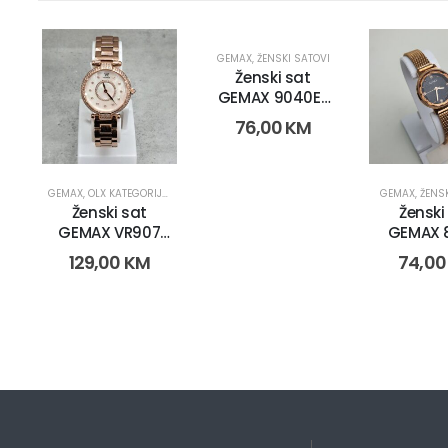
GEMAX
,
ŽENSKI SATOVI
Ženski sat
GEMAX 9040E-
CR-DB (2264)
76,00
KM
GEMAX
,
OLX KATEGORIJE
,
OLX OBNOVA
,
SATOVI
,
ŽENSKI SATOVI
GEMAX
,
ŽENS
Ženski sat
Ženski
GEMAX VR907
GEMAX 8184-
(15744)
CR-DB (
129,00
KM
74,0