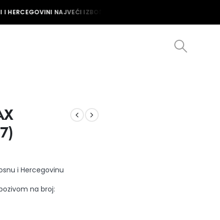
 I HERCEGOVINI NAJVEĆI IZBOR MUŠKIH I ŽENSKIH SATOVA U BOSNI I
AX
7)
Bosnu i Hercegovinu
 pozivom na broj: