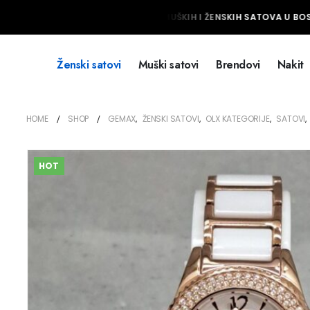
NAJVEĆI IZBOR MUŠKIH I ŽENSKIH SATOVA U BOSN
Ženski satovi
Muški satovi
Brendovi
Nakit
HOME
SHOP
GEMAX
,
ŽENSKI SATOVI
,
OLX KATEGORIJE
,
SATOVI
,
HOT