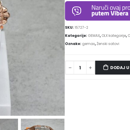
SKU:
15727-2
Kategorije:
GEMAX
,
OLX kategorije
,
O
Oznake:
gemax
,
Ženski satovi
DODAJ U