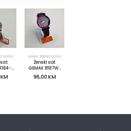
KI SATOVI
GEMAX
,
ŽENSKI SATOVI
 sat
Ženski sat
GEMAX 8187W-
2305)
CR-DB (2605)
0
KM
96,00
KM