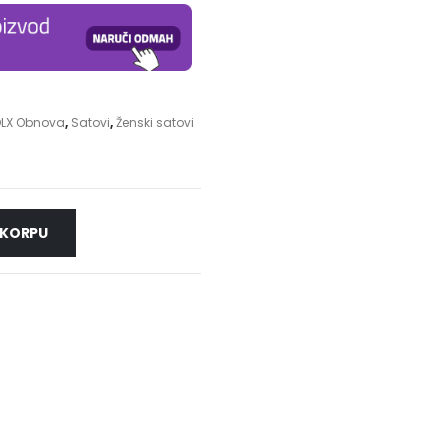
LX Obnova
,
Satovi
,
Ženski satovi
 KORPU