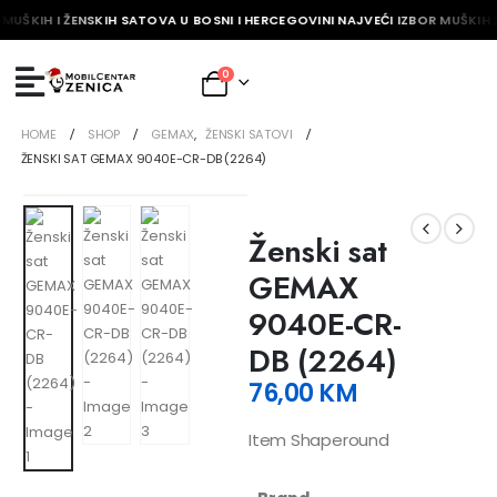
MUŠKIH I ŽENSKIH SATOVA U BOSNI I HERCEGOVINI NAJVEĆI IZBOR MUŠKIH I
0
HOME
SHOP
GEMAX
,
ŽENSKI SATOVI
ŽENSKI SAT GEMAX 9040E-CR-DB (2264)
Ženski sat
GEMAX
9040E-CR-
DB (2264)
76,00
KM
Item Shaperound