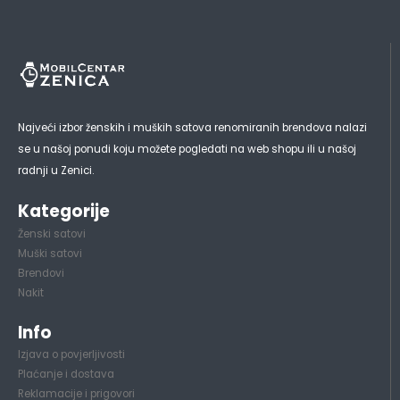
Najveći izbor ženskih i muških satova renomiranih brendova nalazi
se u našoj ponudi koju možete pogledati na web shopu ili u našoj
radnji u Zenici.
Kategorije
Ženski satovi
Muški satovi
Brendovi
Nakit
Info
Izjava o povjerljivosti
Plaćanje i dostava
Reklamacije i prigovori