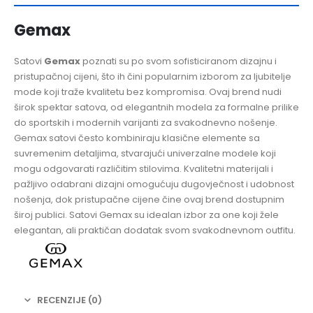
Gemax
Satovi
Gemax
poznati su po svom sofisticiranom dizajnu i
pristupačnoj cijeni, što ih čini popularnim izborom za ljubitelje
mode koji traže kvalitetu bez kompromisa. Ovaj brend nudi
širok spektar satova, od elegantnih modela za formalne prilike
do sportskih i modernih varijanti za svakodnevno nošenje.
Gemax satovi često kombiniraju klasične elemente sa
suvremenim detaljima, stvarajući univerzalne modele koji
mogu odgovarati različitim stilovima. Kvalitetni materijali i
pažljivo odabrani dizajni omogućuju dugovječnost i udobnost
nošenja, dok pristupačne cijene čine ovaj brend dostupnim
široj publici. Satovi Gemax su idealan izbor za one koji žele
elegantan, ali praktičan dodatak svom svakodnevnom outfitu.
RECENZIJE (0)