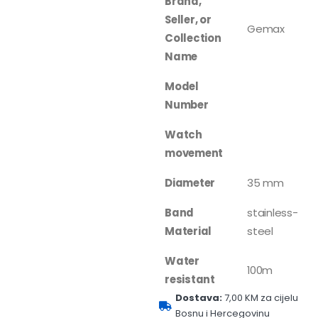
Brand,
Seller, or
Gemax
Collection
Name
Model
Number
Watch
movement
Diameter
35 mm
Band
stainless-
Material
steel
Water
100m
resistant
Dostava:
7,00 KM za cijelu
Bosnu i Hercegovinu