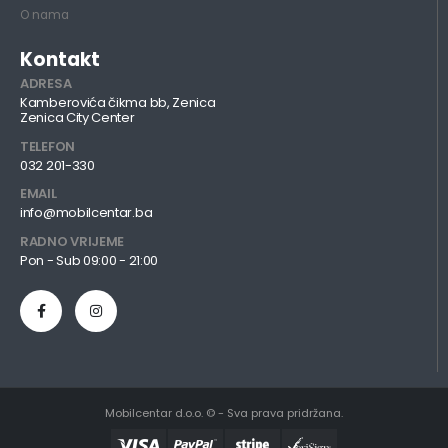
O nama
Kontakt
ADRESA
Kamberovića čikma bb, Zenica
Zenica City Center
TELEFON
032 201-330
EMAIL
info@mobilcentar.ba
RADNO VRIJEME
Pon - Sub 09:00 - 21:00
Mobilcentar d.o.o. © - Sva prava pridržana.