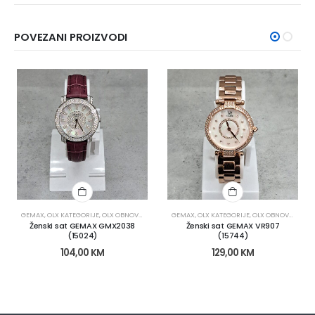
POVEZANI PROIZVODI
GEMAX
,
OLX KATEGORIJE
,
OLX OBNOVA
,
SATOVI
,
ŽENSKI SATOVI
GEMAX
,
OLX KATEGORIJE
,
OLX OBNOVA
,
SATOV
Ženski sat GEMAX GMX2038
Ženski sat GEMAX VR907
(15024)
(15744)
104,00
KM
129,00
KM