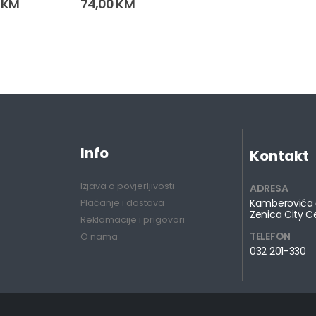
0
KM
74,00
KM
3)
Info
Kontakt
Izjava o povjerljivosti
ADRESA
Kamberovića 
Plaćanje i dostava
Zenica City C
Reklamacije i prigovori
TELEFON
O nama
032 201-330