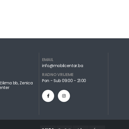
EMAIL
info@mobilcentar.ba
RADNO VRIJEME
Pon - Sub 09:00 - 21:00
čikma bb, Zenica
enter