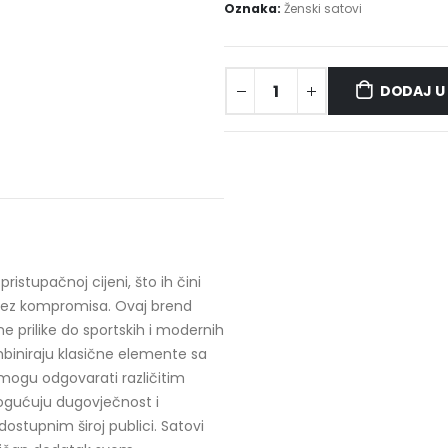
Oznaka:
Ženski satovi
DODAJ U
istupačnoj cijeni, što ih čini
u bez kompromisa. Ovaj brend
e prilike do sportskih i modernih
biniraju klasične elemente sa
mogu odgovarati različitim
omogućuju dugovječnost i
ostupnim široj publici. Satovi