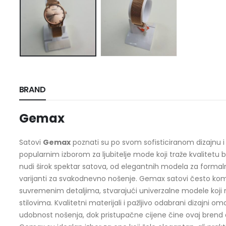
BRAND
Gemax
Satovi
Gemax
poznati su po svom sofisticiranom dizajnu i pr
popularnim izborom za ljubitelje mode koji traže kvalitet
nudi širok spektar satova, od elegantnih modela za formaln
varijanti za svakodnevno nošenje. Gemax satovi često kom
suvremenim detaljima, stvarajući univerzalne modele koji 
stilovima. Kvalitetni materijali i pažljivo odabrani dizajni 
udobnost nošenja, dok pristupačne cijene čine ovaj brend d