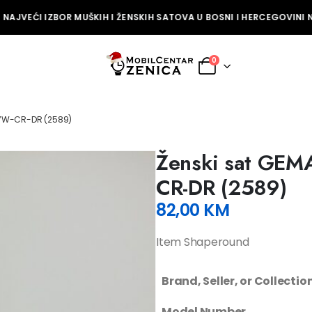
NAJVEĆI IZBOR MUŠKIH I ŽENSKIH SATOVA U BOSNI I HERCEGOVINI NA
0
17W-CR-DR (2589)
Ženski sat GEM
CR-DR (2589)
82,00
KM
Item Shaperound
Brand, Seller, or Collecti
Model Number