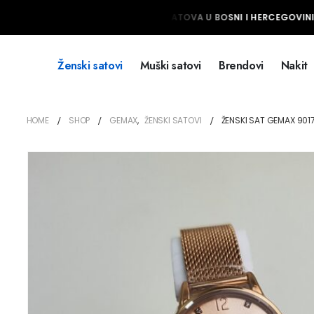
NAJVEĆI IZBOR MUŠKIH I ŽENSKIH SATOVA U BOSNI I HERCEGOVINI 
Ženski satovi
Muški satovi
Brendovi
Nakit
HOME
SHOP
GEMAX
,
ŽENSKI SATOVI
ŽENSKI SAT GEMAX 90