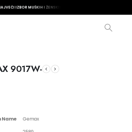
JVEĆI IZBOR MUŠKIH I ŽENSKIH SATOVA U BOSNI I HERCEGOVINI NAJ
AX 9017W-
on Name
Gemax
2589