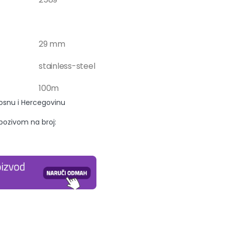
29 mm
stainless-steel
100m
Bosnu i Hercegovinu
 pozivom na broj: