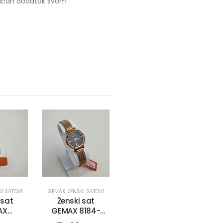
ktičan dodatak svom
KI SATOVI
GEMAX
,
ŽENSKI SATOVI
 sat
Ženski sat
AX
GEMAX 8184-
CR-DB
CR-DB (2305)