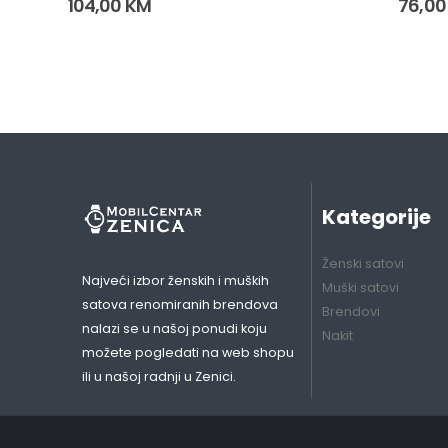
104,00
KM
76,0
(227
Kategorije
Ženski satovi
Najveći izbor ženskih i muških
Muški satovi
satova renomiranih brendova
Brendovi
nalazi se u našoj ponudi koju
Nakit
možete pogledati na web shopu
ili u našoj radnji u Zenici.