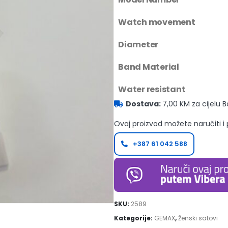
Watch movement
Diameter
Band Material
Water resistant
Dostava:
7,00 KM za cijelu 
Ovaj proizvod možete naručiti i
+387 61 042 588
SKU:
2589
Kategorije:
GEMAX
,
Ženski satovi