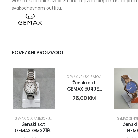
Gemax su idealan izbor za one koji žele elegantan, ali pra
svakodnevnom outfitu.
POVEZANI PROIZVODI
GEMAX
,
ŽENSKI SATOVI
Ženski sat
GEMAX 9040E-
CR-DB (2264)
76,00
KM
GEMAX
,
OLX KATEGORIJE
,
OLX OBNOVA
,
SATOVI
,
ŽENSKI SATOVI
GEMAX
,
ŽENS
Ženski sat
Ženski
GEMAX GMX2195
GEM
(15038)
9040QW-