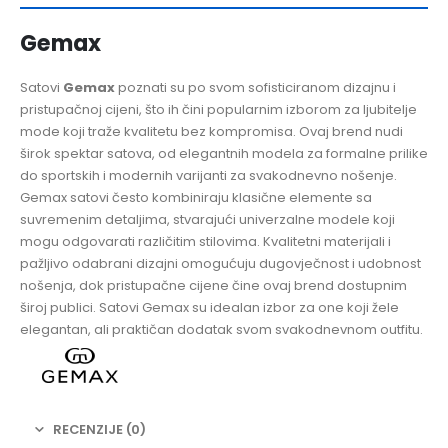
Gemax
Satovi
Gemax
poznati su po svom sofisticiranom dizajnu i
pristupačnoj cijeni, što ih čini popularnim izborom za ljubitelje
mode koji traže kvalitetu bez kompromisa. Ovaj brend nudi
širok spektar satova, od elegantnih modela za formalne prilike
do sportskih i modernih varijanti za svakodnevno nošenje.
Gemax satovi često kombiniraju klasične elemente sa
suvremenim detaljima, stvarajući univerzalne modele koji
mogu odgovarati različitim stilovima. Kvalitetni materijali i
pažljivo odabrani dizajni omogućuju dugovječnost i udobnost
nošenja, dok pristupačne cijene čine ovaj brend dostupnim
široj publici. Satovi Gemax su idealan izbor za one koji žele
elegantan, ali praktičan dodatak svom svakodnevnom outfitu.
RECENZIJE (0)