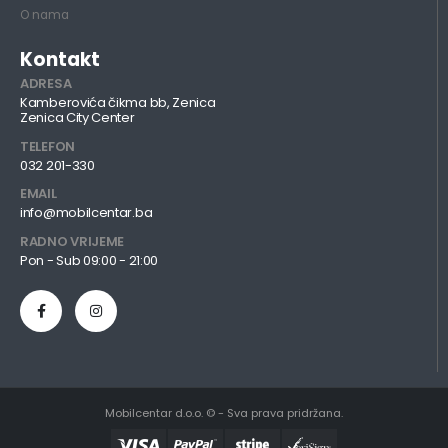
O nama
Kontakt
ADRESA
Kamberovića čikma bb, Zenica
Zenica City Center
TELEFON
032 201-330
EMAIL
info@mobilcentar.ba
RADNO VRIJEME
Pon - Sub 09:00 - 21:00
Mobilcentar d.o.o. © - Sva prava pridržana.