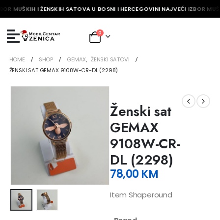
BOR MUŠKIH I ŽENSKIH SATOVA U BOSNI I HERCEGOVINI NAJVEĆI IZBOR MUŠK
0
HOME
SHOP
GEMAX
,
ŽENSKI SATOVI
ŽENSKI SAT GEMAX 9108W-CR-DL (2298)
Ženski sat
GEMAX
9108W-CR-
DL (2298)
78,00
KM
Item Shaperound