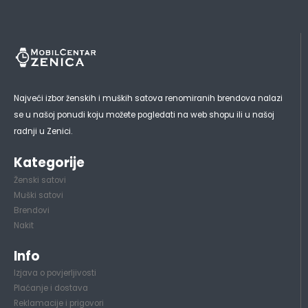
Najveći izbor ženskih i muških satova renomiranih brendova nalazi
se u našoj ponudi koju možete pogledati na web shopu ili u našoj
radnji u Zenici.
Kategorije
Ženski satovi
Muški satovi
Brendovi
Nakit
Info
Izjava o povjerljivosti
Plaćanje i dostava
Reklamacije i prigovori