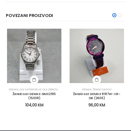
POVEZANI PROIZVODI
GEMAX
,
OLX KATEGORIJE
,
OLX OBNOVA
,
SATOVI
,
ŽENSKI SATOVI
GEMAX
,
ŽENSKI SATOVI
Ženski sat GEMAX GMX2195
Ženski sat GEMAX 8187W-CR-
(15038)
DB (2605)
104,00
KM
96,00
KM