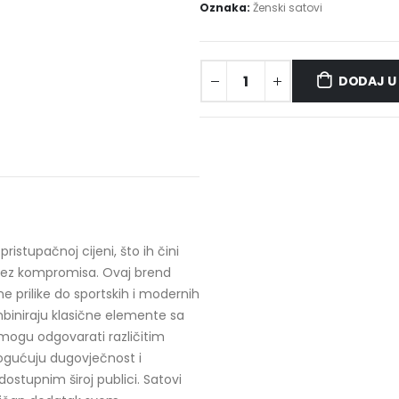
Oznaka:
Ženski satovi
DODAJ U
istupačnoj cijeni, što ih čini
u bez kompromisa. Ovaj brend
e prilike do sportskih i modernih
biniraju klasične elemente sa
mogu odgovarati različitim
omogućuju dugovječnost i
ostupnim široj publici. Satovi