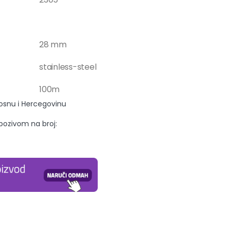
28 mm
stainless-steel
100m
Bosnu i Hercegovinu
 pozivom na broj: