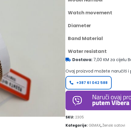
Watch movement
Diameter
Band Material
Water resistant
Dostava:
7,00 KM za cijelu 
Ovaj proizvod možete naručiti i
+387 61 042 588
SKU:
2305
Kategorije:
GEMAX
,
Ženski satovi