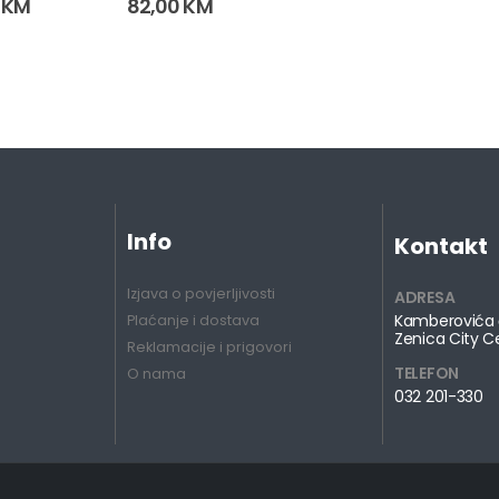
0
KM
82,00
KM
Info
Kontakt
Izjava o povjerljivosti
ADRESA
Kamberovića 
Plaćanje i dostava
Zenica City C
Reklamacije i prigovori
TELEFON
O nama
032 201-330