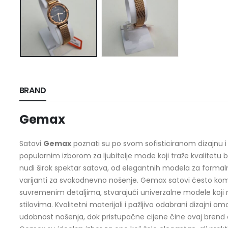
BRAND
Gemax
Satovi
Gemax
poznati su po svom sofisticiranom dizajnu i pr
popularnim izborom za ljubitelje mode koji traže kvalitet
nudi širok spektar satova, od elegantnih modela za formaln
varijanti za svakodnevno nošenje. Gemax satovi često kom
suvremenim detaljima, stvarajući univerzalne modele koji 
stilovima. Kvalitetni materijali i pažljivo odabrani dizajni 
udobnost nošenja, dok pristupačne cijene čine ovaj brend d