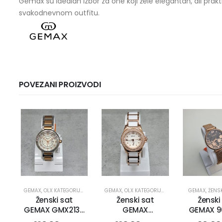
Gemax su idealan izbor za one koji žele elegantan, ali pra
svakodnevnom outfitu.
POVEZANI PROIZVODI
GEMAX
,
OLX KATEGORIJE
,
OLX OBNOVA
GEMAX
,
SATOVI
,
OLX KATEGORIJE
,
ŽENSKI SATOVI
,
OLX OBNOVA
GEMAX
,
SATOVI
,
ŽENS
,
Ženski sat
Ženski sat
Ženski
GEMAX GMX2130
GEMAX
GEMAX 9
(15051)
GMX8015
CR-DB (