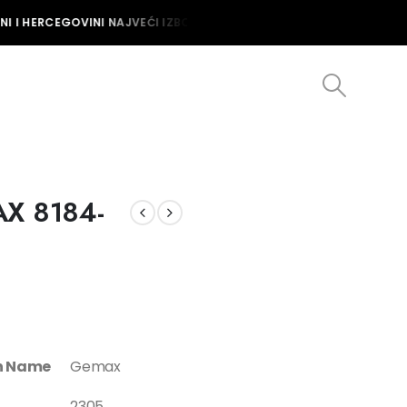
I I HERCEGOVINI NAJVEĆI IZBOR MUŠKIH I ŽENSKIH SATOVA U BOSNI 
AX 8184-
on Name
Gemax
2305