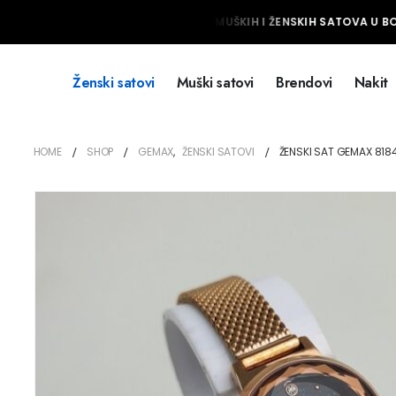
NAJVEĆI IZBOR MUŠKIH I ŽENSKIH SATOVA U BOS
Ženski satovi
Muški satovi
Brendovi
Nakit
HOME
SHOP
GEMAX
,
ŽENSKI SATOVI
ŽENSKI SAT GEMAX 818