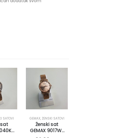
ktičan dodatak svom
KI SATOVI
ŽENSKI SATOVI
GEMAX
,
ŽENSKI SATOVI
 sat
Ženski sat
040K-
GEMAX 9017W-
2269)
CR-DR (2589)