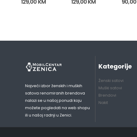
129,00
KM
129,00
KM
90,0
(15738)
Kategorije
Ženski satovi
Najveći izbor ženskih i muških
Muški satovi
satova renomiranih brendova
Brendovi
nalazi se u našoj ponudi koju
Nakit
možete pogledati na web shopu
ili u našoj radnji u Zenici.