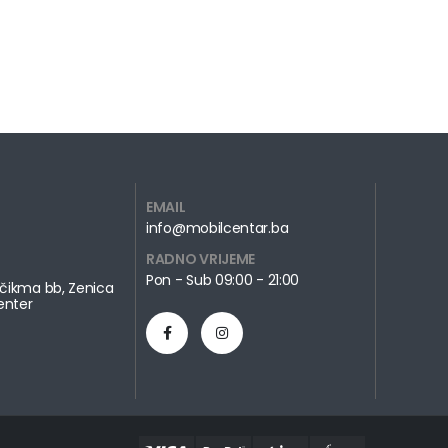
EMAIL
info@mobilcentar.ba
RADNO VRIJEME
Pon - Sub 09:00 - 21:00
čikma bb, Zenica
enter